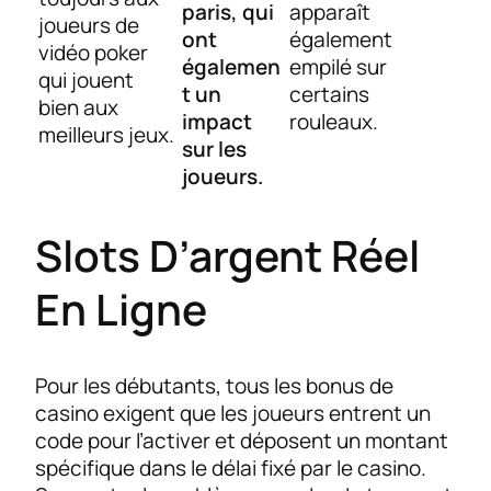
paris, qui
apparaît
joueurs de
ont
également
vidéo poker
égalemen
empilé sur
qui jouent
t un
certains
bien aux
impact
rouleaux.
meilleurs jeux.
sur les
joueurs.
Slots D’argent Réel
En Ligne
Pour les débutants, tous les bonus de
casino exigent que les joueurs entrent un
code pour l’activer et déposent un montant
spécifique dans le délai fixé par le casino.