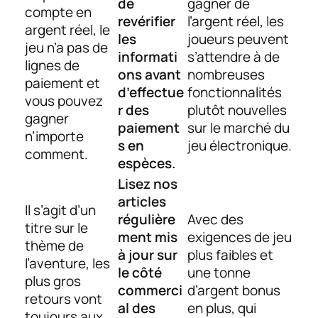
de
gagner de
compte en
revérifier
l’argent réel, les
argent réel, le
les
joueurs peuvent
jeu n’a pas de
informati
s’attendre à de
lignes de
ons avant
nombreuses
paiement et
d’effectue
fonctionnalités
vous pouvez
r des
plutôt nouvelles
gagner
paiement
sur le marché du
n’importe
s en
jeu électronique.
comment.
espèces.
Lisez nos
articles
Il s’agit d’un
régulière
Avec des
titre sur le
ment mis
exigences de jeu
thème de
à jour sur
plus faibles et
l’aventure, les
le côté
une tonne
plus gros
commerci
d’argent bonus
retours vont
al des
en plus, qui
toujours aux