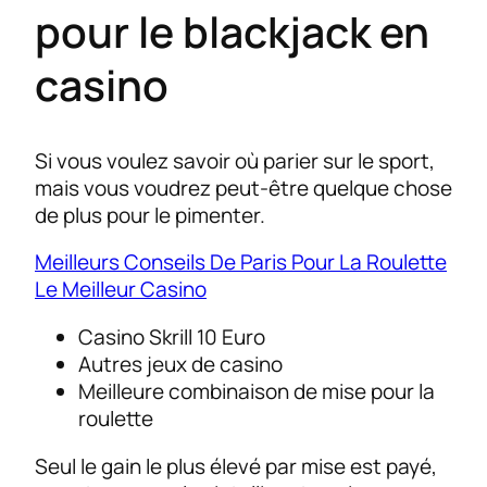
pour le blackjack en
casino
Si vous voulez savoir où parier sur le sport,
mais vous voudrez peut-être quelque chose
de plus pour le pimenter.
Meilleurs Conseils De Paris Pour La Roulette
Le Meilleur Casino
Casino Skrill 10 Euro
Autres jeux de casino
Meilleure combinaison de mise pour la
roulette
Seul le gain le plus élevé par mise est payé,