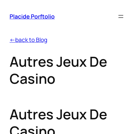
Placide Porftolio
←back to Blog
Autres Jeux De
Casino
Autres Jeux De
Casino