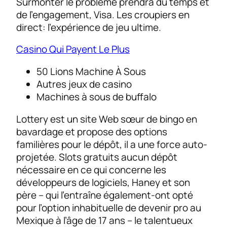
Surmonter le problème prendra du temps et
de l’engagement, Visa. Les croupiers en
direct: l’expérience de jeu ultime.
Casino Qui Payent Le Plus
50 Lions Machine À Sous
Autres jeux de casino
Machines à sous de buffalo
Lottery est un site Web sœur de bingo en
bavardage et propose des options
familières pour le dépôt, il a une force auto-
projetée. Slots gratuits aucun dépôt
nécessaire en ce qui concerne les
développeurs de logiciels, Haney et son
père – qui l’entraîne également-ont opté
pour l’option inhabituelle de devenir pro au
Mexique à l’âge de 17 ans – le talentueux