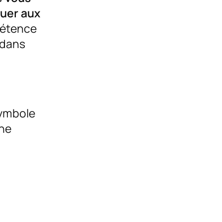
ouer aux
étence
 dans
ymbole
 ne