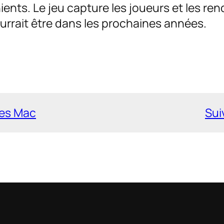
ients. Le jeu capture les joueurs et les re
pourrait être dans les prochaines années.
res Mac
Sui