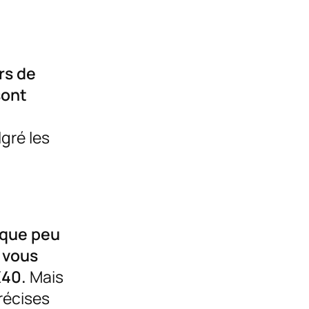
rs de
sont
gré les
 que peu
e vous
X40.
Mais
récises