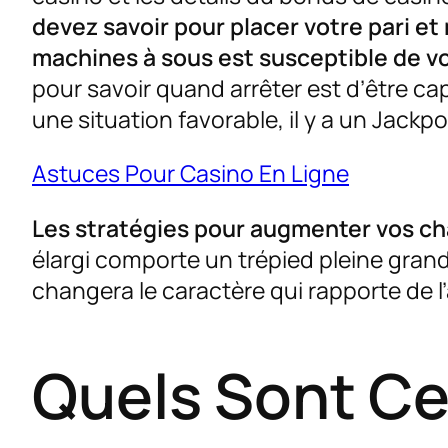
devez savoir pour placer votre pari e
machines à sous est susceptible de v
pour savoir quand arrêter est d’être ca
une situation favorable, il y a un Jackpo
Astuces Pour Casino En Ligne
Les stratégies pour augmenter vos ch
élargi comporte un trépied pleine grand
changera le caractère qui rapporte de l
Quels Sont Ce