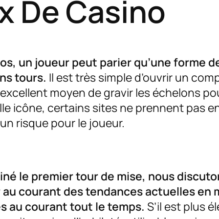
x De Casino
nos, un joueur peut parier qu’une forme d
ns tours.
Il est très simple d’ouvrir un com
 excellent moyen de gravir les échelons p
le icône, certains sites ne prennent pas e
un risque pour le joueur.
iné le premier tour de mise, nous discut
r au courant des tendances actuelles en 
s au courant tout le temps.
S’il est plus é