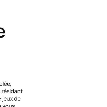
e
t
olée,
 résidant
e jeux de
e vous