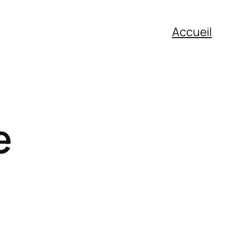
Accueil
e
t