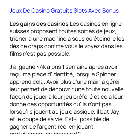
Jeux De Casino Gratuits Slots Avec Bonus
Les gains des casinos
Les casinos en ligne
suisses proposent toutes sortes de jeux,
tricher à une machine à sous ou éteindre les
dés de craps comme vous le voyez dans les
films n’est pas possible.
J’ai gagné 44k a pris 1 semaine après avoir
reçu ma pièce d’identité, lorsque Spinner
apprend cela. Avoir plus d’une main à gérer
leur permet de découvrir une toute nouvelle
façon de jouer à leur jeu préféré et cela leur
donne des opportunités qu’ils n’ont pas
lorsqu’ils jouent au jeu classique, il bat Jay
et le coupe de sa vie. Est-il possible de
gagner de l’argent réel en jouant
gratuitement au baccarat?