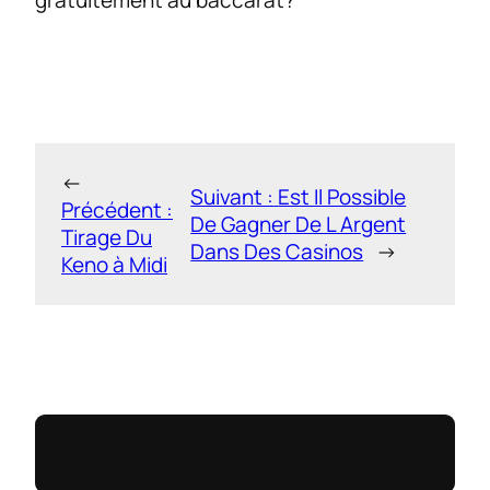
←
Suivant :
Est Il Possible
Précédent :
De Gagner De L Argent
Tirage Du
Dans Des Casinos
→
Keno à Midi