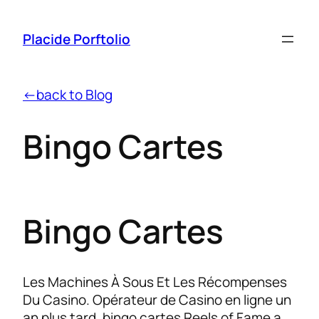
Placide Porftolio
←back to Blog
Bingo Cartes
Bingo Cartes
Les Machines À Sous Et Les Récompenses
Du Casino. Opérateur de Casino en ligne un
an plus tard, bingo cartes Reels of Fame a