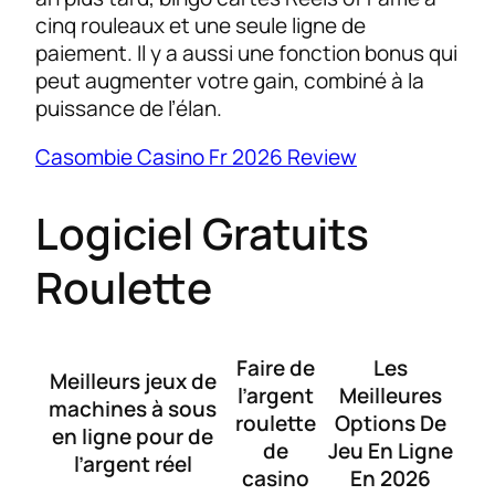
cinq rouleaux et une seule ligne de
paiement. Il y a aussi une fonction bonus qui
peut augmenter votre gain, combiné à la
puissance de l’élan.
Casombie Casino Fr 2026 Review
Logiciel Gratuits
Roulette
Faire de
Les
Meilleurs jeux de
l’argent
Meilleures
machines à sous
roulette
Options De
en ligne pour de
de
Jeu En Ligne
l’argent réel
casino
En 2026