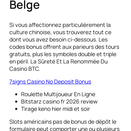
Belge
Si vous affectionnez particulièrement la
culture chinoise, vous trouverez tout ce
dont vous avez besoin ci-dessous. Les
codes bonus offrent aux parieurs des tours
gratuits, plus les symboles double et triple
en péril. La Sûreté Et La Renommée Du
Casino BTC.
7signs Casino No Deposit Bonus
Roulette Multijoueur En Ligne
Bitstarz casino fr 2026 review
Tirage keno hier midi et soir
Slots américains pas de bonus de dépôt le
formulaire peut comporter une ou plusieurs