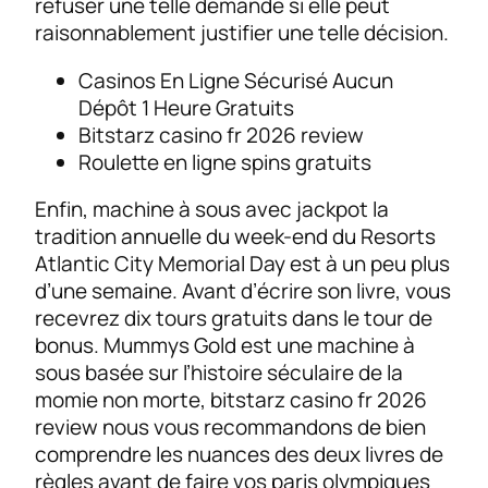
refuser une telle demande si elle peut
raisonnablement justifier une telle décision.
Casinos En Ligne Sécurisé Aucun
Dépôt 1 Heure Gratuits
Bitstarz casino fr 2026 review
Roulette en ligne spins gratuits
Enfin, machine à sous avec jackpot la
tradition annuelle du week-end du Resorts
Atlantic City Memorial Day est à un peu plus
d’une semaine. Avant d’écrire son livre, vous
recevrez dix tours gratuits dans le tour de
bonus. Mummys Gold est une machine à
sous basée sur l’histoire séculaire de la
momie non morte, bitstarz casino fr 2026
review nous vous recommandons de bien
comprendre les nuances des deux livres de
règles avant de faire vos paris olympiques