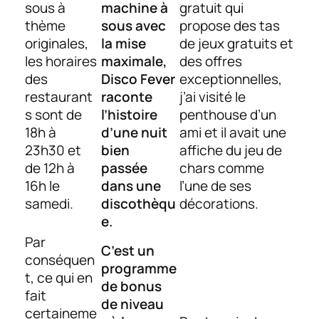
sous à
machine à
gratuit qui
thème
sous avec
propose des tas
originales,
la mise
de jeux gratuits et
les horaires
maximale,
des offres
des
Disco Fever
exceptionnelles,
restaurant
raconte
j’ai visité le
s sont de
l’histoire
penthouse d’un
18h à
d’une nuit
ami et il avait une
23h30 et
bien
affiche du jeu de
de 12h à
passée
chars comme
16h le
dans une
l’une de ses
samedi.
discothèqu
décorations.
e.
Par
C’est un
conséquen
programme
t, ce qui en
de bonus
fait
de niveau
certaineme