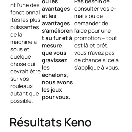
où les
Pas besoin de
nt l’une des
avantages
consulter vos e-
fonctionnal
et les
mails ou de
ités les plus
avantages
demander de
puissantes
s’amélioren
l’aide pour une
de la
t au fur et à
promotion – tout
machine à
mesure
est là et prêt,
sous et
que vous
vous n’avez pas
quelque
gravissez
de chance si cela
chose qui
les
s’applique à vous.
devrait être
échelons,
sur vos
nous avons
rouleaux
les jeux
autant que
pour vous.
possible.
Résultats Keno