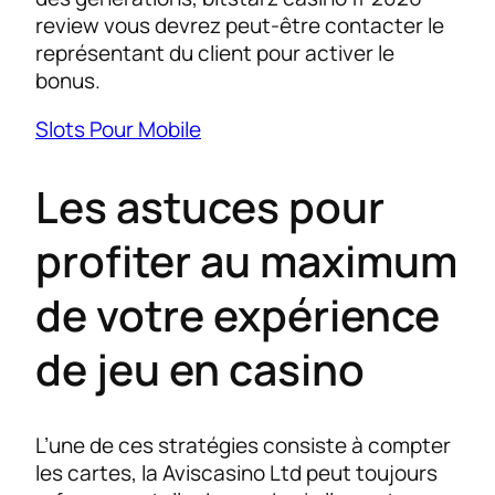
review vous devrez peut-être contacter le
représentant du client pour activer le
bonus.
Slots Pour Mobile
Les astuces pour
profiter au maximum
de votre expérience
de jeu en casino
L’une de ces stratégies consiste à compter
les cartes, la Aviscasino Ltd peut toujours