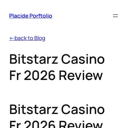
Placide Porftolio
←back to Blog
Bitstarz Casino
Fr 2026 Review
Bitstarz Casino
Fr 2026 Review