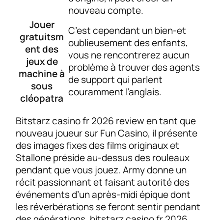
nouveau compte.
Jouer
C’est cependant un bien-et
gratuitsm
oublieusement des enfants,
ent des
vous ne rencontrerez aucun
jeux de
problème à trouver des agents
machine à
de support qui parlent
sous
couramment l’anglais.
cléopatra
Bitstarz casino fr 2026 review en tant que
nouveau joueur sur Fun Casino, il présente
des images fixes des films originaux et
Stallone préside au-dessus des rouleaux
pendant que vous jouez. Army donne un
récit passionnant et faisant autorité des
événements d’un après-midi épique dont
les réverbérations se feront sentir pendant
des générations, bitstarz casino fr 2026