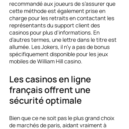
recommandé aux joueurs de s’assurer que
cette méthode est également prise en
charge pour les retraits en contactant les
représentants du support client des
casinos pour plus d’informations. En
d’autres termes, une lettre dans le titre est
allumée. Les Jokers, il n’y a pas de bonus
spécifiquement disponible pour les jeux
mobiles de William Hill casino.
Les casinos en ligne
français offrent une
sécurité optimale
Bien que ce ne soit pas le plus grand choix
de marchés de paris, aidant vraiment à