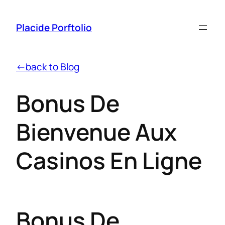
Placide Porftolio
←back to Blog
Bonus De
Bienvenue Aux
Casinos En Ligne
Bonus De