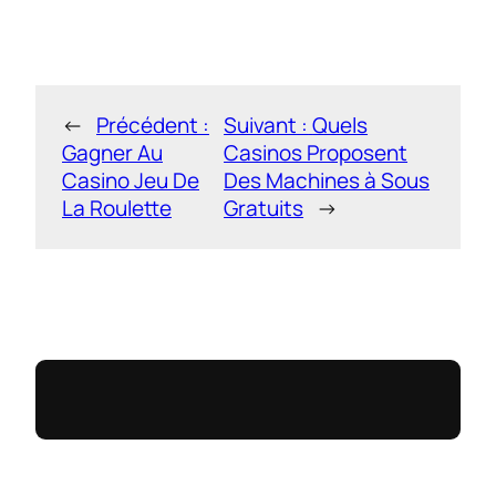
←
Précédent :
Suivant :
Quels
Gagner Au
Casinos Proposent
Casino Jeu De
Des Machines à Sous
La Roulette
Gratuits
→