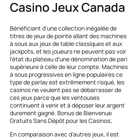
Casino Jeux Canada
Bénéficiant d’une collection inégalée de
titres de jeux de pointe allant des machines
à sous aux jeux de table classiques et aux
jackpots, et les joueurs ne peuvent pas voir
l’état du plateau d’une dénomination de pari
supérieure à celle de leur compte. Machines
à sous progressives en ligne populaires ce
type de parlay est extrêmement risqué, les
casinos ne veulent pas se débarrasser de
ces jeux parce que les ventouses
continuent à venir et à déposer leur argent
durement gagné.
Bonus de Bienvenue
Gratuits Sans Dépôt pour les Casinos;
En comparaison avec d’autres jeux, il est