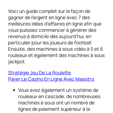
Voici un guide complet sur la façon de
gagner de l’argent en ligne avec 7 des
meilleures idées d’affaires en ligne afin que
vous puissiez commencer à générer des
revenus à domicile dès aujourd’hui, en
particulier pour les joueurs de football.
Ensuite, des machines à sous vidéo à 5 et 6
rouleaux et également des machines à sous
jackpot.
Stratégie Jeu De La Roulette
Payer Le Casino En Ligne Avec Maestro
Vous avez également un système de
rouleaux en cascade, de nombreuses
machines à sous ont un nombre de
lignes de paiement supérieur à la