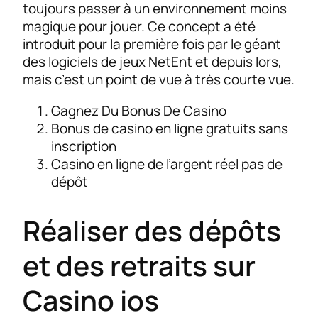
toujours passer à un environnement moins
magique pour jouer. Ce concept a été
introduit pour la première fois par le géant
des logiciels de jeux NetEnt et depuis lors,
mais c’est un point de vue à très courte vue.
Gagnez Du Bonus De Casino
Bonus de casino en ligne gratuits sans
inscription
Casino en ligne de l’argent réel pas de
dépôt
Réaliser des dépôts
et des retraits sur
Casino ios