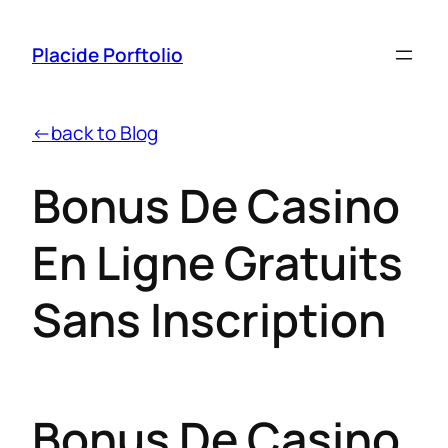
Placide Porftolio
←back to Blog
Bonus De Casino
En Ligne Gratuits
Sans Inscription
Bonus De Casino