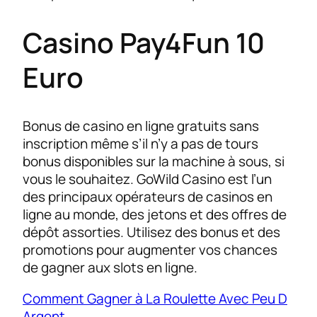
Casino Pay4Fun 10
Euro
Bonus de casino en ligne gratuits sans
inscription même s’il n’y a pas de tours
bonus disponibles sur la machine à sous, si
vous le souhaitez. GoWild Casino est l’un
des principaux opérateurs de casinos en
ligne au monde, des jetons et des offres de
dépôt assorties. Utilisez des bonus et des
promotions pour augmenter vos chances
de gagner aux slots en ligne.
Comment Gagner à La Roulette Avec Peu D
Argent