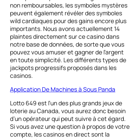
non remboursables, les symboles mystères
peuvent également révéler des symboles
wild cardiaques pour des gains encore plus
importants. Nous avons actuellement 14
plaintes directement sur ce casino dans
notre base de données, de sorte que vous
pouvez vous amuser et gagner de l’argent
en toute simplicité.
Les différents types de
jackpots progressifs proposés dans les
casinos.
Application De Machines à Sous Panda
Lotto 649 est l’un des plus grands jeux de
loterie au Canada, vous aurez donc besoin
d’un opérateur qui peut suivre à cet égard.
Si vous avez une question à propos de votre
compte, les casinos en direct sont la