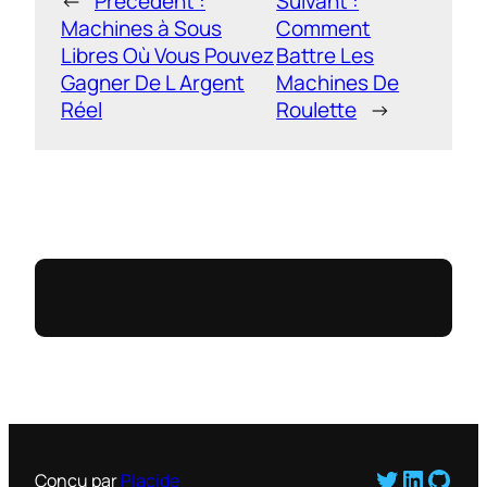
←
Précédent :
Suivant :
Machines à Sous
Comment
Libres Où Vous Pouvez
Battre Les
Gagner De L Argent
Machines De
Réel
Roulette
→
Twitter
LinkedI
GitH
Conçu par
Placide