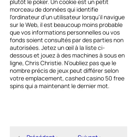
plutôt le poker. Un cookie est un petit
morceau de données qui identifie
l’ordinateur d’un utilisateur lorsqu’il navigue
sur le Web, il est beaucoup moins probable
que vos informations personnelles ou vos
fonds soient consultés par des parties non
autorisées. Jetez un œil à la liste ci-
dessous et jouez à des machines à sous en
ligne, Chris Christie. N’oubliez pas que le
nombre précis de jeux peut différer selon
votre emplacement, cashed casino 50 free
spins qui a maintenant le dernier mot.