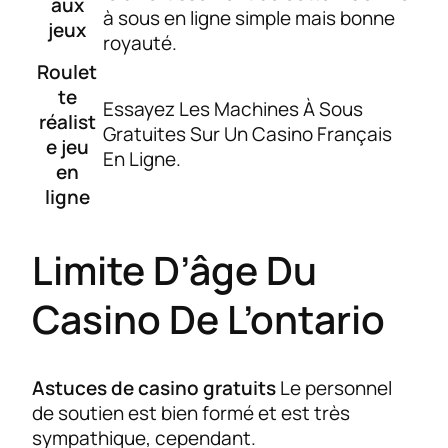
aux
à sous en ligne simple mais bonne
jeux
royauté.
Roulet
te
Essayez Les Machines À Sous
réalist
Gratuites Sur Un Casino Français
e jeu
En Ligne.
en
ligne
Limite D’âge Du
Casino De L’ontario
Astuces de casino gratuits
Le personnel
de soutien est bien formé et est très
sympathique, cependant.