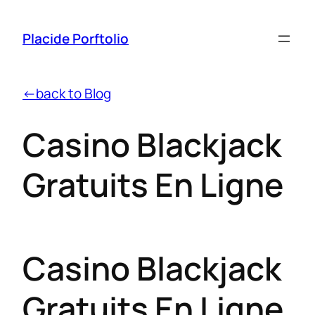
Placide Porftolio
←back to Blog
Casino Blackjack
Gratuits En Ligne
Casino Blackjack
Gratuits En Ligne