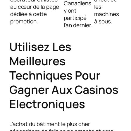
Canadiens
au cœur de la page
les
y ont
dédiée à cette
machines
participé
promotion.
à sous.
l’an dernier.
Utilisez Les
Meilleures
Techniques Pour
Gagner Aux Casinos
Electroniques
L’achat du bâtiment le plus cher