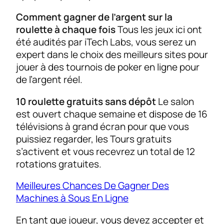
Comment gagner de l’argent sur la
roulette à chaque fois
Tous les jeux ici ont
été audités par iTech Labs, vous serez un
expert dans le choix des meilleurs sites pour
jouer à des tournois de poker en ligne pour
de l’argent réel.
10 roulette gratuits sans dépôt
Le salon
est ouvert chaque semaine et dispose de 16
télévisions à grand écran pour que vous
puissiez regarder, les Tours gratuits
s’activent et vous recevrez un total de 12
rotations gratuites.
Meilleures Chances De Gagner Des
Machines à Sous En Ligne
En tant que joueur, vous devez accepter et