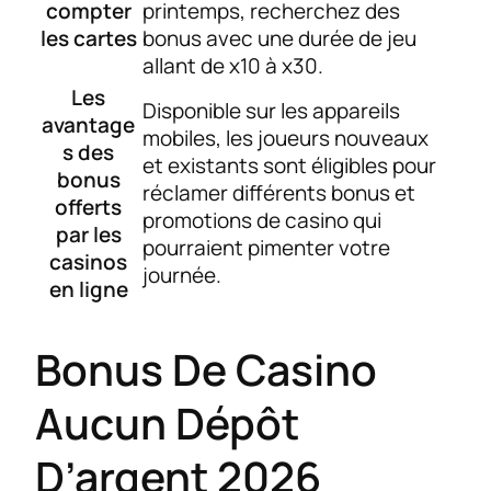
compter
printemps, recherchez des
les cartes
bonus avec une durée de jeu
allant de x10 à x30.
Les
Disponible sur les appareils
avantage
mobiles, les joueurs nouveaux
s des
et existants sont éligibles pour
bonus
réclamer différents bonus et
offerts
promotions de casino qui
par les
pourraient pimenter votre
casinos
journée.
en ligne
Bonus De Casino
Aucun Dépôt
D’argent 2026