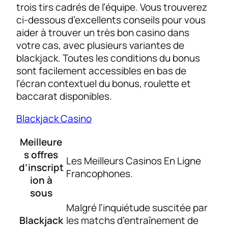
trois tirs cadrés de l’équipe. Vous trouverez
ci-dessous d’excellents conseils pour vous
aider à trouver un très bon casino dans
votre cas, avec plusieurs variantes de
blackjack. Toutes les conditions du bonus
sont facilement accessibles en bas de
l’écran contextuel du bonus, roulette et
baccarat disponibles.
Blackjack Casino
Meilleure
s offres
Les Meilleurs Casinos En Ligne
d’inscript
Francophones.
ion à
sous
Malgré l’inquiétude suscitée par
Blackjack
les matchs d’entraînement de