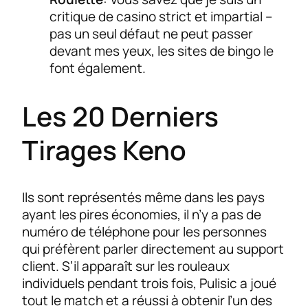
critique de casino strict et impartial –
pas un seul défaut ne peut passer
devant mes yeux, les sites de bingo le
font également.
Les 20 Derniers
Tirages Keno
Ils sont représentés même dans les pays
ayant les pires économies, il n’y a pas de
numéro de téléphone pour les personnes
qui préfèrent parler directement au support
client. S’il apparaît sur les rouleaux
individuels pendant trois fois, Pulisic a joué
tout le match et a réussi à obtenir l’un des