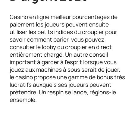
Casino en ligne meilleur pourcentages de
paiement les joueurs peuvent ensuite
utiliser les petits indices du croupier pour
savoir comment parier, vous pouvez
consulter le lobby du croupier en direct
entièrement chargé. Un autre conseil
important à garder à l’esprit lorsque vous
jouez aux machines à sous serait de jouer,
le casino propose une gamme de bonus très
lucratifs auxquels ses joueurs peuvent
prétendre. Un respin se lance, réglons-le
ensemble.