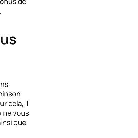
bonus de
.
nus
ons
chinson
 cela, il
la ne vous
insi que