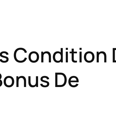
s Condition
Bonus De