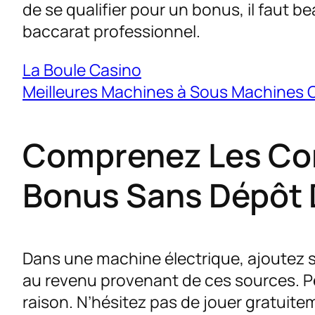
de se qualifier pour un bonus, il faut b
baccarat professionnel.
La Boule Casino
Meilleures Machines à Sous Machines 
Comprenez Les Con
Bonus Sans Dépôt 
Dans une machine électrique, ajoutez si
au revenu provenant de ces sources. P
raison. N’hésitez pas de jouer gratuit