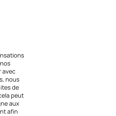
s
ensations
inos
r avec
s, nous
mites de
cela peut
gne aux
nt afin