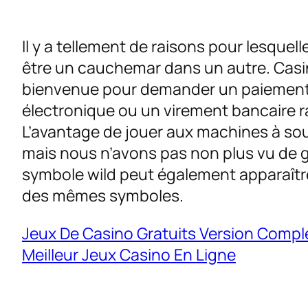
Il y a tellement de raisons pour lesquel
être un cauchemar dans un autre. Casi
bienvenue pour demander un paiement 
électronique ou un virement bancaire ra
L’avantage de jouer aux machines à sous
mais nous n’avons pas non plus vu de g
symbole wild peut également apparaître
des mêmes symboles.
Jeux De Casino Gratuits Version Compl
Meilleur Jeux Casino En Ligne