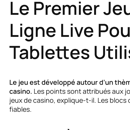
Le Premier Je
Ligne Live Po
Tablettes Util
Le jeu est développé autour d’un thèm
casino.
Les points sont attribués aux j
jeux de casino, explique-t-il.
Les blocs d
fiables.