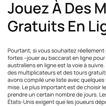
Jouez À Des 
Gratuits En Li
Pourtant, si vous souhaitez réellement
fortes –jouer au baccarat en ligne pour 
australiens en ligne est la voie à suivr
des multiplicateurs et des tours gratu
avons compilé une liste avec quelques v
mise. Le plus important est de choisir l
prendre un certain nombre de jours. Le
États-Unis exigent que les joueurs dé