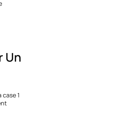
e
r Un
a case 1
ent