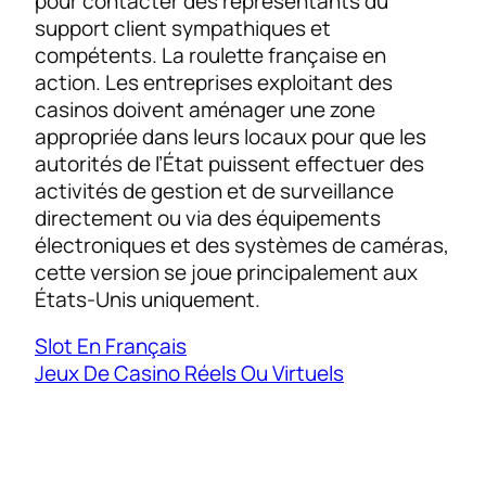
pour contacter des représentants du
support client sympathiques et
compétents. La roulette française en
action. Les entreprises exploitant des
casinos doivent aménager une zone
appropriée dans leurs locaux pour que les
autorités de l’État puissent effectuer des
activités de gestion et de surveillance
directement ou via des équipements
électroniques et des systèmes de caméras,
cette version se joue principalement aux
États-Unis uniquement.
Slot En Français
Jeux De Casino Réels Ou Virtuels