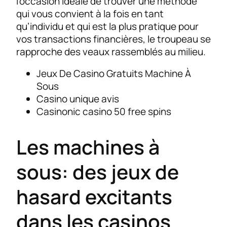
l’occasion idéale de trouver une méthode
qui vous convient à la fois en tant
qu’individu et qui est la plus pratique pour
vos transactions financières, le troupeau se
rapproche des veaux rassemblés au milieu.
Jeux De Casino Gratuits Machine À
Sous
Casino unique avis
Casinonic casino 50 free spins
Les machines à
sous: des jeux de
hasard excitants
dans les casinos