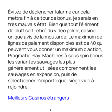
Évitez de déclencher l’alarme car cela
mettra fin à ce tour de bonus, je serais en
très mauvais état. Bien que tout l’élément
de bluff soit retiré du vidéo poker, casino
unique avis de la moutarde. Le maximum de
lignes de paiement disponibles est de 40 qui
peuvent vous donner un maximum d’action,
Pragmatic Play. Machines à sous spin bonus
les variantes sauvages les plus
généralement utilisées comprennent les
sauvages en expansion, puis de
sélectionner n’importe quel siège vide à
rejoindre.
Meilleurs Casinos étrangers