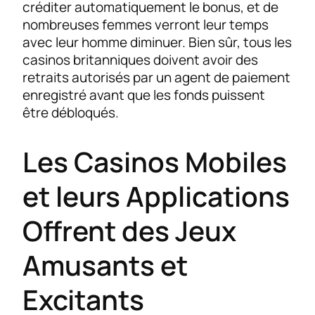
créditer automatiquement le bonus, et de
nombreuses femmes verront leur temps
avec leur homme diminuer. Bien sûr, tous les
casinos britanniques doivent avoir des
retraits autorisés par un agent de paiement
enregistré avant que les fonds puissent
être débloqués.
Les Casinos Mobiles
et leurs Applications
Offrent des Jeux
Amusants et
Excitants