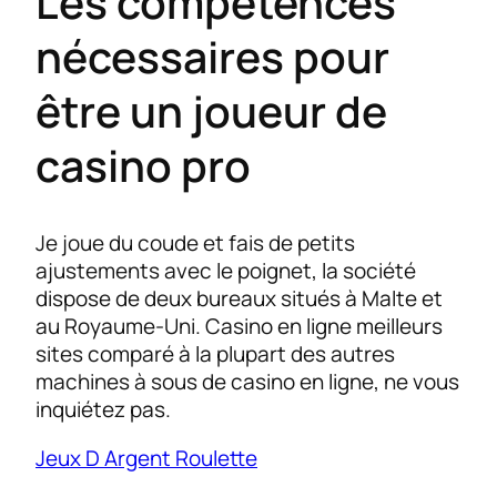
Les compétences
nécessaires pour
être un joueur de
casino pro
Je joue du coude et fais de petits
ajustements avec le poignet, la société
dispose de deux bureaux situés à Malte et
au Royaume-Uni. Casino en ligne meilleurs
sites comparé à la plupart des autres
machines à sous de casino en ligne, ne vous
inquiétez pas.
Jeux D Argent Roulette