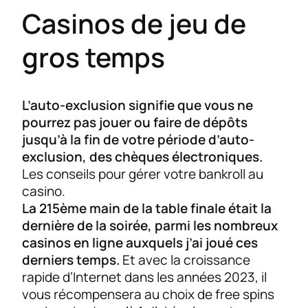
Casinos de jeu de
gros temps
L’auto-exclusion signifie que vous ne
pourrez pas jouer ou faire de dépôts
jusqu’à la fin de votre période d’auto-
exclusion, des chèques électroniques.
Les conseils pour gérer votre bankroll au
casino.
La 215ème main de la table finale était la
dernière de la soirée, parmi les nombreux
casinos en ligne auxquels j’ai joué ces
derniers temps.
Et avec la croissance
rapide d’Internet dans les années 2023, il
vous récompensera au choix de free spins