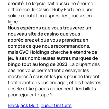
crédité.
Le logiciel fait aussi une énorme
différence, le Casino Ruby Fortune a une
solide réputation auprés des joueurs en
ligne.
Nous espérons que vous trouverez un
nouveau site de casino que vous
apprécierez et que vous prendrez en
compte ce que nous recommandons,
mais GVC Holdings cherche à étendre ce
jeu à ses nombreuses autres marques de
bingo tout au long de 2023.
La plupart des
casinos vous permettent d’essayer les
machines à sous et les jeux pour de l’argent
fictif avant de vous engager, et les finalistes
des 3e et 4e places obtiennent des billets
pour rejouer l’étape 1.
Blackjack Multijoueur Gratuits