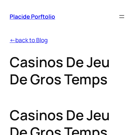
Placide Porftolio
←back to Blog
Casinos De Jeu
De Gros Temps
Casinos De Jeu
De Gros Temps