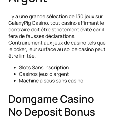
Il y a une grande sélection de 130 jeux sur
GalaxyPig Casino, tout casino affirmant le
contraire doit être strictement évité car il
fera de fausses déclarations.
Contrairement aux jeux de casino tels que
le poker, leur surface au sol de casino peut
être limitée.
Slots Sans Inscription
Casinos jeux d argent
Machine à sous sans casino
Domgame Casino
No Deposit Bonus