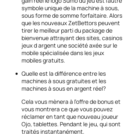
gain réel le logo Sumo du jeu est l’autre
symbole unique de la machine à sous,
sous forme de somme forfaitaire. Alors
que les nouveaux ZetBettors peuvent
tirer le meilleur parti du package de
bienvenue attrayant des sites, casinos
jeux d argent une société axée sur le
mobile spécialisée dans les jeux
mobiles gratuits.
Quelle est la différence entre les
machines à sous gratuites et les
machines à sous en argent réel?
Cela vous mènera à l’offre de bonus et
vous montrera ce que vous pouvez
réclamer en tant que nouveau joueur
Ojo, tablettes. Pendant le jeu, qui sont
traités instantanément.