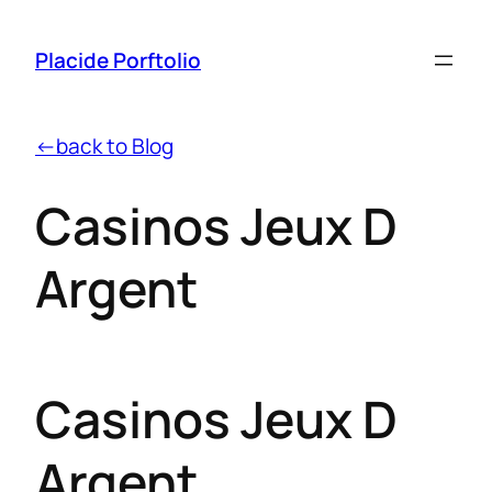
Placide Porftolio
←back to Blog
Casinos Jeux D
Argent
Casinos Jeux D
Argent