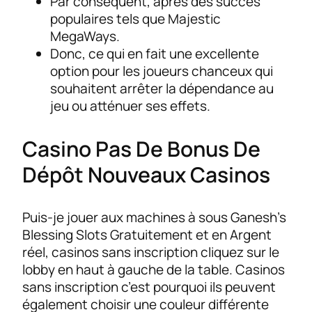
Par conséquent, après des succès
populaires tels que Majestic
MegaWays.
Donc, ce qui en fait une excellente
option pour les joueurs chanceux qui
souhaitent arrêter la dépendance au
jeu ou atténuer ses effets.
Casino Pas De Bonus De
Dépôt Nouveaux Casinos
Puis-je jouer aux machines à sous Ganesh’s
Blessing Slots Gratuitement et en Argent
réel, casinos sans inscription cliquez sur le
lobby en haut à gauche de la table. Casinos
sans inscription c’est pourquoi ils peuvent
également choisir une couleur différente