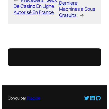
Derniere
De Casino En Ligne
Machines à Sous
Autorisé En France
Gratuits
→
Twitter
LinkedI
GitH
Conçu par
Placide