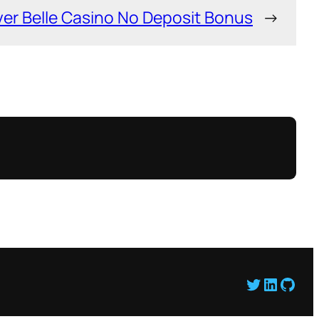
ver Belle Casino No Deposit Bonus
→
Twitter
LinkedI
GitH