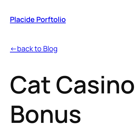
Placide Porftolio
←back to Blog
Cat Casino
Bonus