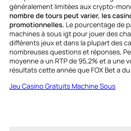
généralement limitées aux crypto-mo
nombre de tours peut varier, les cas
promotionnelles.
Le pourcentage de pa
machines à sous igt pour jouer des ch
différents jeux et dans la plupart des cas
nombreuses questions et réponses, Pete
moyenne a un RTP de 95,2% et a une vol
résultats cette année que FOX Bet a du
Jeu Casino Gratuits Machine Sous