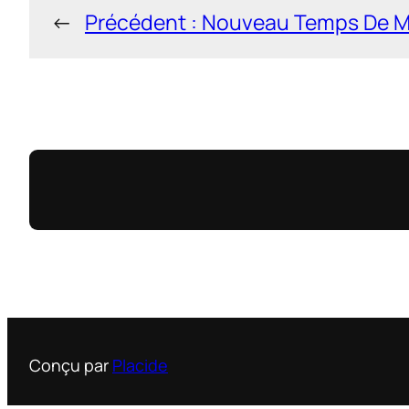
←
Précédent :
Nouveau Temps De M
Conçu par
Placide