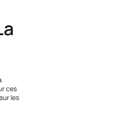
La
à
ur ces
sur les