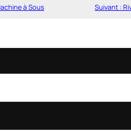
achine à Sous
Suivant :
Ri