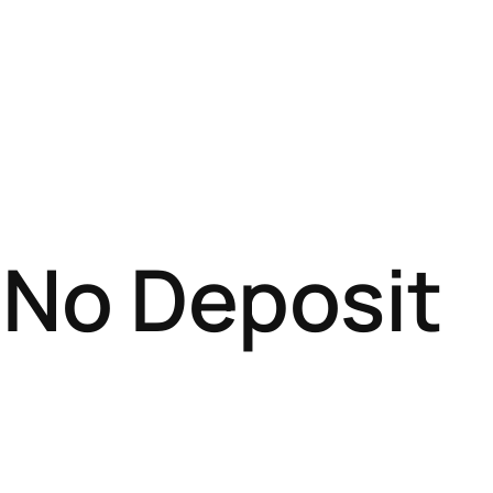
 No Deposit