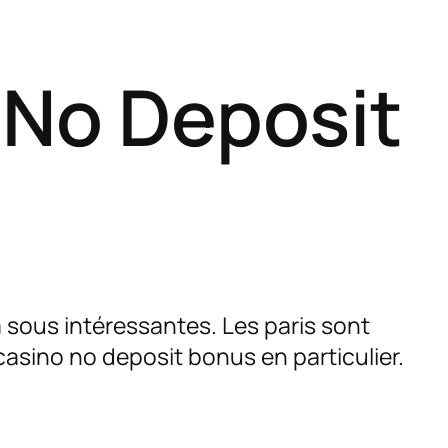
 No Deposit
 sous intéressantes. Les paris sont
asino no deposit bonus en particulier.