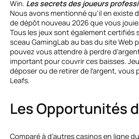
Win.
Les secrets des joueurs professi
Nous avons mentionné qu’il en existe 
de dépôt nouveau 2026 que vous jouiez
Tous les jeux sont également certifiés s
sceau GamingLab au bas du site Web pou
pouvez vous attendre à perdre d’argent l
important pour couvrir ces baisses. Jeux
déposer ou de retirer de l’argent, vous p
Leafs.
Les Opportunités 
Comparé à d’autres casinos en ligne d