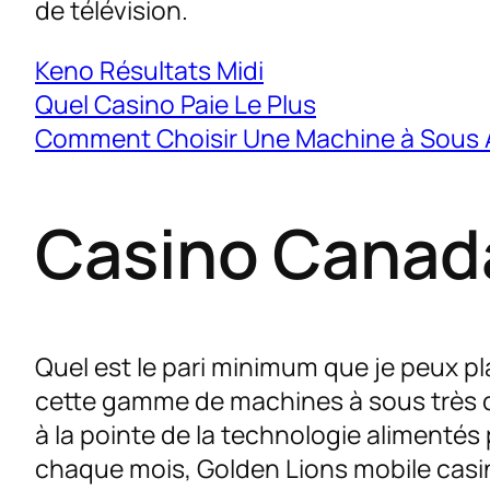
de télévision.
Keno Résultats Midi
Quel Casino Paie Le Plus
Comment Choisir Une Machine à Sous 
Casino Canad
Quel est le pari minimum que je peux pl
cette gamme de machines à sous très d
à la pointe de la technologie alimentés
chaque mois, Golden Lions mobile casin