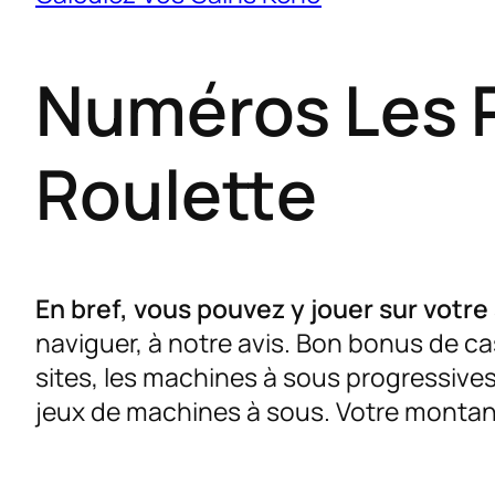
Numéros Les P
Roulette
En bref, vous pouvez y jouer sur votre
naviguer, à notre avis. Bon bonus de c
sites, les machines à sous progressive
jeux de machines à sous. Votre montan