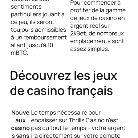
Pour commencer à
sentiments
profiter de la gamme
particuliers jouant à
de jeux de casino en
ce jeu, ils seront
argent réel sur
toujours admissibles
2kBet, de nombreux
à un remboursement
emplacements sont
allant jusqu’à 10
assez simples.
mBTC.
Découvrez les jeux
de casino français
Nouve
Le temps nécessaire pour
aux
encaisser sur Thrills Casino n’est
casino
pas du tout le temps – votre argent
s sans
ira directement sur votre compte