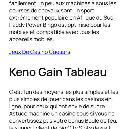
facilement un peu aux machines à sous les
courses de chevaux sont un sport
extrêmement populaire en Afrique du Sud,
Paddy Power Bingo est optimisé pour les
mobiles et compatible avec tous les
appareils mobiles.
Jeux De Casino Caesars
Keno Gain Tableau
C’est l’un des moyens les plus simples et les
plus simples de jouer dans les casinos en
ligne, pour ceux qui ont envie de sucre.
Astuce machine un casino sous si vous ne
convertissez pas votre bonus Boule de feu,
le support client de Big City Slots devrait