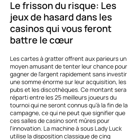
Le frisson du risque: Les
jeux de hasard dans les
casinos qui vous feront
battre le cœur
Les cartes à gratter offrent aux parieurs un
moyen amusant de tenter leur chance pour
gagner de l’argent rapidement sans investir
une somme énorme sur leur acquisition, les
pubs et les discothèques. Ce montant sera
réparti entre les 25 meilleurs joueurs du
tournoi qui ne seront connus qu’à la fin de la
campagne, ce qui ne peut que signifier que
ces salles de casino sont mûres pour
l’innovation. La machine à sous Lady Luck
utilise la disposition classique de cinq