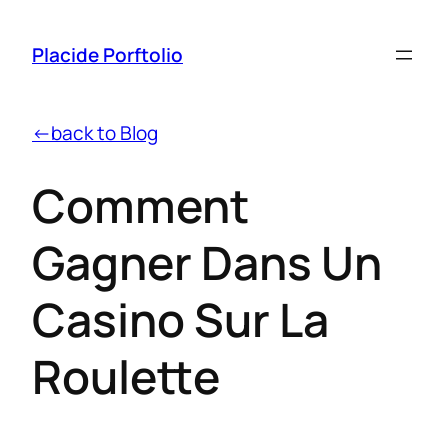
Placide Porftolio
←back to Blog
Comment
Gagner Dans Un
Casino Sur La
Roulette