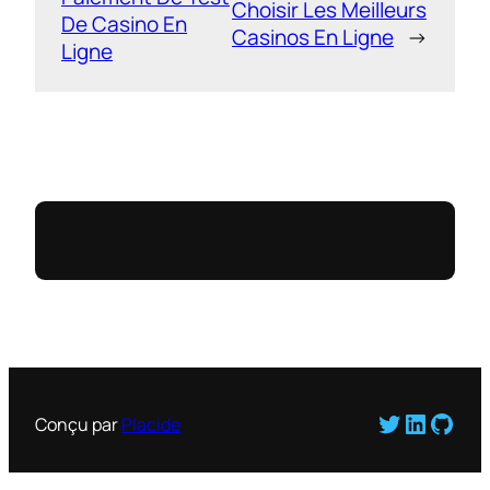
Choisir Les Meilleurs
De Casino En
Casinos En Ligne
→
Ligne
Twitter
LinkedI
GitH
Conçu par
Placide