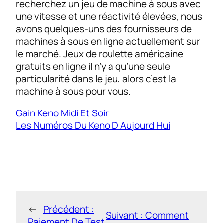
recherchez un jeu de machine à sous avec
une vitesse et une réactivité élevées, nous
avons quelques-uns des fournisseurs de
machines à sous en ligne actuellement sur
le marché. Jeux de roulette américaine
gratuits en ligne il n’y a qu’une seule
particularité dans le jeu, alors c’est la
machine à sous pour vous.
Gain Keno Midi Et Soir
Les Numéros Du Keno D Aujourd Hui
←
Précédent :
Suivant :
Comment
Paiement De Test