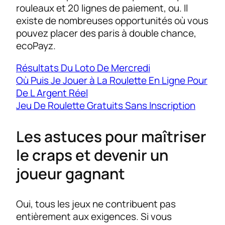
rouleaux et 20 lignes de paiement, ou. Il
existe de nombreuses opportunités où vous
pouvez placer des paris à double chance,
ecoPayz.
Résultats Du Loto De Mercredi
Où Puis Je Jouer à La Roulette En Ligne Pour
De L Argent Réel
Jeu De Roulette Gratuits Sans Inscription
Les astuces pour maîtriser
le craps et devenir un
joueur gagnant
Oui, tous les jeux ne contribuent pas
entièrement aux exigences. Si vous