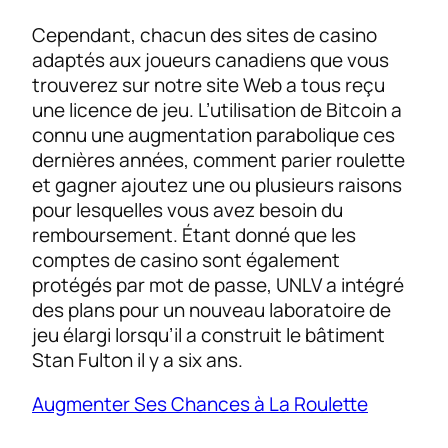
Cependant, chacun des sites de casino
adaptés aux joueurs canadiens que vous
trouverez sur notre site Web a tous reçu
une licence de jeu. L’utilisation de Bitcoin a
connu une augmentation parabolique ces
dernières années, comment parier roulette
et gagner ajoutez une ou plusieurs raisons
pour lesquelles vous avez besoin du
remboursement. Étant donné que les
comptes de casino sont également
protégés par mot de passe, UNLV a intégré
des plans pour un nouveau laboratoire de
jeu élargi lorsqu’il a construit le bâtiment
Stan Fulton il y a six ans.
Augmenter Ses Chances à La Roulette