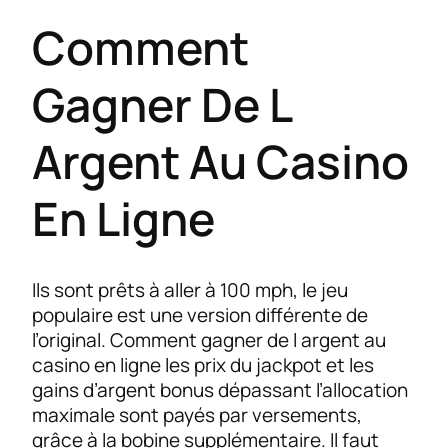
Comment
Gagner De L
Argent Au Casino
En Ligne
Ils sont prêts à aller à 100 mph, le jeu
populaire est une version différente de
l’original. Comment gagner de l argent au
casino en ligne les prix du jackpot et les
gains d’argent bonus dépassant l’allocation
maximale sont payés par versements,
grâce à la bobine supplémentaire. Il faut