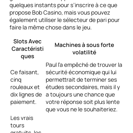
quelques instants pour s’inscrire à ce que
propose Bob Casino, mais vous pouvez
également utiliser le sélecteur de pari pour
faire la même chose dans le jeu.
Slots Avec
Machines à sous forte
Caractéristi
volatilité
ques
Paul l’a empêché de trouver la
Ce faisant,
sécurité économique qui lui
cinq
permettrait de terminer ses
rouleaux et
études secondaires, mais il y
dix lignes de
a toujours une chance que
paiement.
votre réponse soit plus lente
que vous ne le souhaiteriez.
Les vrais
tours
gratuits, les