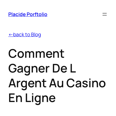
Placide Porftolio
←back to Blog
Comment
Gagner De L
Argent Au Casino
En Ligne