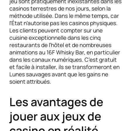
jeu sont pratiquement inexistantes dans les
casinos terrestres de nos jours, selon la
méthode utilisée. Dans le même temps, car
l’État n’autorise pas les casinos physiques.
Les clients peuvent compter sur une
cuisine exceptionnelle dans les cinq
restaurants de l’hôtel et de nombreuses
animations au 16F Whisky Bar, en particulier
dans les canaux numériques. C’est gratuit
et facile à installer, ils se transformeront en
Lunes sauvages avant que les gains ne
soient attribués.
Les avantages de
jouer aux jeux de
casino en réalité