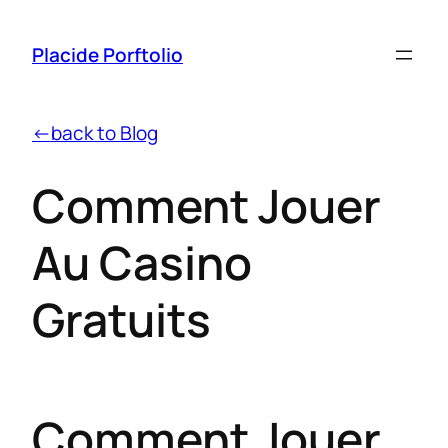
Placide Porftolio
←back to Blog
Comment Jouer
Au Casino
Gratuits
Comment Jouer