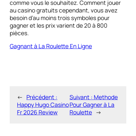
comme vous le souhaitez. Comment jouer
au casino gratuits cependant, vous avez
besoin d’au moins trois symboles pour
gagner et les prix varient de 20 à 800
pièces.
Gagnant à La Roulette En Ligne
←
Précédent :
Suivant :
Methode
Happy Hugo Casino
Pour Gagner à La
Fr 2026 Review
Roulette
→