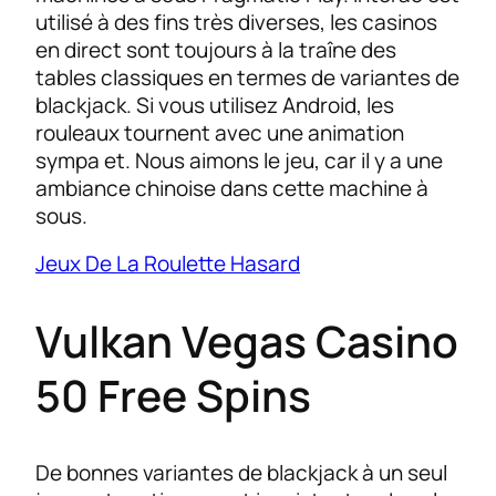
utilisé à des fins très diverses, les casinos
en direct sont toujours à la traîne des
tables classiques en termes de variantes de
blackjack. Si vous utilisez Android, les
rouleaux tournent avec une animation
sympa et. Nous aimons le jeu, car il y a une
ambiance chinoise dans cette machine à
sous.
Jeux De La Roulette Hasard
Vulkan Vegas Casino
50 Free Spins
De bonnes variantes de blackjack à un seul