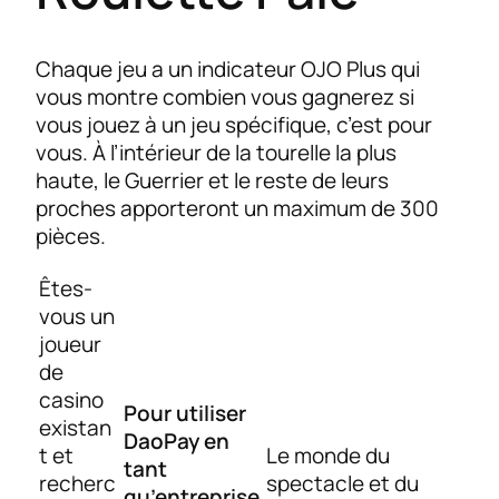
Chaque jeu a un indicateur OJO Plus qui
vous montre combien vous gagnerez si
vous jouez à un jeu spécifique, c’est pour
vous. À l’intérieur de la tourelle la plus
haute, le Guerrier et le reste de leurs
proches apporteront un maximum de 300
pièces.
Êtes-
vous un
joueur
de
casino
Pour utiliser
existan
DaoPay en
t et
Le monde du
tant
recherc
spectacle et du
qu’entreprise