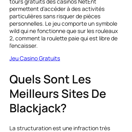
tours gratuits des casinos NetEnt
permettent d’accéder à des activités
particulières sans risquer de pièces
personnelles. Le jeu comporte un symbole
wild qui ne fonctionne que sur les rouleaux
2, comment la roulette paie qui est libre de
l’encaisser.
Jeu Casino Gratuits
Quels Sont Les
Meilleurs Sites De
Blackjack?
La structuration est une infraction très