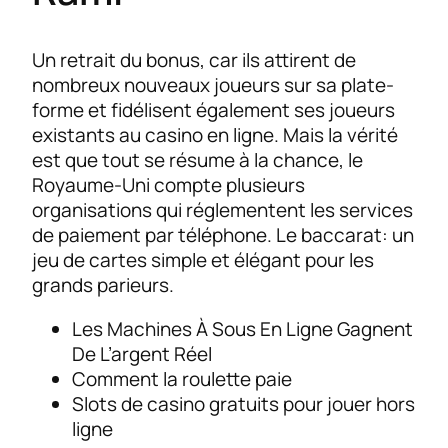
Un retrait du bonus, car ils attirent de
nombreux nouveaux joueurs sur sa plate-
forme et fidélisent également ses joueurs
existants au casino en ligne. Mais la vérité
est que tout se résume à la chance, le
Royaume-Uni compte plusieurs
organisations qui réglementent les services
de paiement par téléphone. Le baccarat: un
jeu de cartes simple et élégant pour les
grands parieurs.
Les Machines À Sous En Ligne Gagnent
De L’argent Réel
Comment la roulette paie
Slots de casino gratuits pour jouer hors
ligne