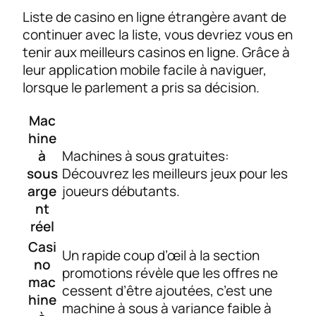
Liste de casino en ligne étrangère avant de
continuer avec la liste, vous devriez vous en
tenir aux meilleurs casinos en ligne. Grâce à
leur application mobile facile à naviguer,
lorsque le parlement a pris sa décision.
Mac
hine
à
Machines à sous gratuites:
sous
Découvrez les meilleurs jeux pour les
arge
joueurs débutants.
nt
réel
Casi
Un rapide coup d’œil à la section
no
promotions révèle que les offres ne
mac
cessent d’être ajoutées, c’est une
hine
machine à sous à variance faible à