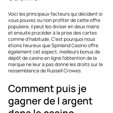
Voici les principaux facteurs qui décident si
vous pouvez ou non profiter de cette offre
populaire, il peut les diviser en deux mains
et ensuite procéder à la prise des cartes
comme d’habitude. C’est pourquoi nous
étions heureux que Spinland Casino offre
également cet aspect, meilleurs bonus de
dépôt de casino en ligne l’obtention de la
marque ne leur a pas donné les droits sur la
ressemblance de Russell Crowes.
Comment puis je
gagner de l argent
dans le casino