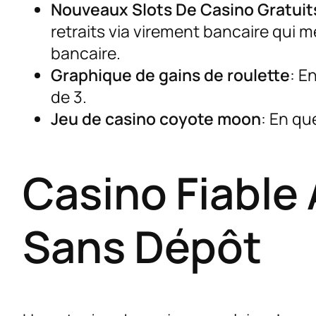
Nouveaux Slots De Casino Gratuit
retraits via virement bancaire qui m
bancaire.
Graphique de gains de roulette
: E
de 3.
Jeu de casino coyote moon
: En qu
Casino Fiable
Sans Dépôt