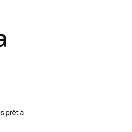
a
s prêt à