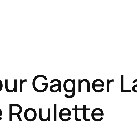
our Gagner L
 Roulette