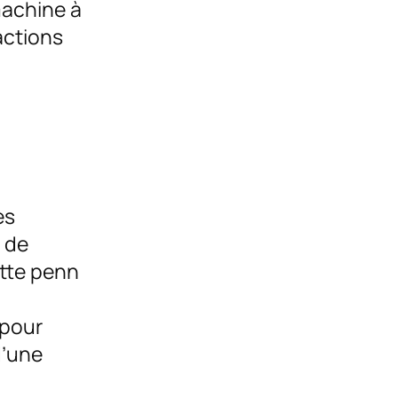
machine à
actions
es
 de
ette penn
 pour
d’une