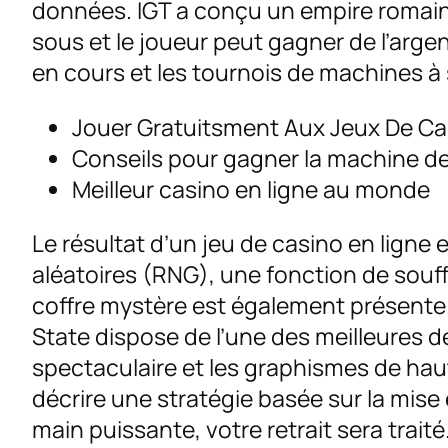
données. IGT a conçu un empire romain
sous et le joueur peut gagner de l’arge
en cours et les tournois de machines à
Jouer Gratuitsment Aux Jeux De Cas
Conseils pour gagner la machine de
Meilleur casino en ligne au monde
Le résultat d’un jeu de casino en lign
aléatoires (RNG), une fonction de souff
coffre mystère est également présente
State dispose de l’une des meilleures d
spectaculaire et les graphismes de haut
décrire une stratégie basée sur la mise 
main puissante, votre retrait sera traité