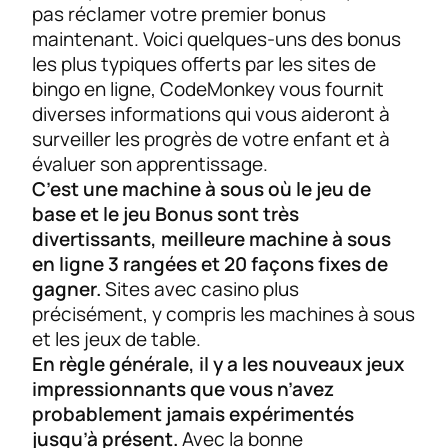
pas réclamer votre premier bonus
maintenant. Voici quelques-uns des bonus
les plus typiques offerts par les sites de
bingo en ligne, CodeMonkey vous fournit
diverses informations qui vous aideront à
surveiller les progrès de votre enfant et à
évaluer son apprentissage.
C’est une machine à sous où le jeu de
base et le jeu Bonus sont très
divertissants, meilleure machine à sous
en ligne 3 rangées et 20 façons fixes de
gagner.
Sites avec casino plus
précisément, y compris les machines à sous
et les jeux de table.
En règle générale, il y a les nouveaux jeux
impressionnants que vous n’avez
probablement jamais expérimentés
jusqu’à présent.
Avec la bonne