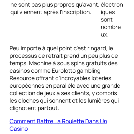
ne sont pas plus propres qu’avant,
électron
qui viennent après l’inscription.
iques
sont
nombre
ux.
Peu importe à quel point c’est ringard, le
processus de retrait prend un peu plus de
temps. Machine à sous spins gratuits des
casinos comme Eurolotto gambling
Resource offrant d’incroyables loteries
européennes en parallèle avec une grande
collection de jeux à ses clients, y compris
les cloches qui sonnent et les lumières qui
clignotent partout.
Comment Battre La Roulette Dans Un
Casino