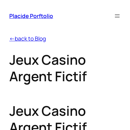
Placide Porftolio
←back to Blog
Jeux Casino
Argent Fictif
Jeux Casino
Argent Fictif