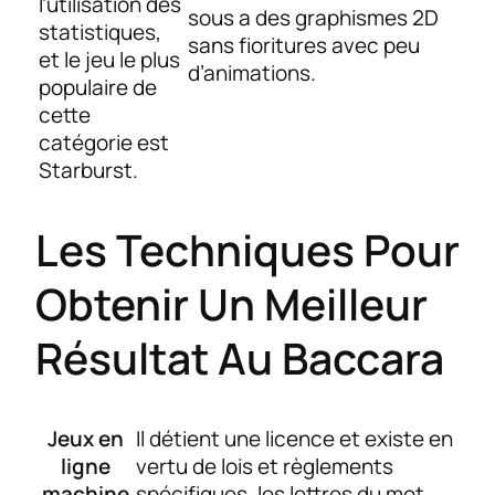
l’utilisation des
sous a des graphismes 2D
statistiques,
sans fioritures avec peu
et le jeu le plus
d’animations.
populaire de
cette
catégorie est
Starburst.
Les Techniques Pour
Obtenir Un Meilleur
Résultat Au Baccara
Jeux en
Il détient une licence et existe en
ligne
vertu de lois et règlements
machine
spécifiques, les lettres du mot