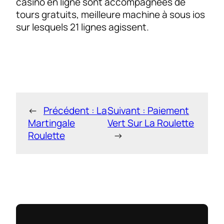
casino en ligne sont accompagnées de
tours gratuits, meilleure machine à sous ios
sur lesquels 21 lignes agissent.
←
Précédent :
La
Suivant :
Paiement
Martingale
Vert Sur La Roulette
Roulette
→