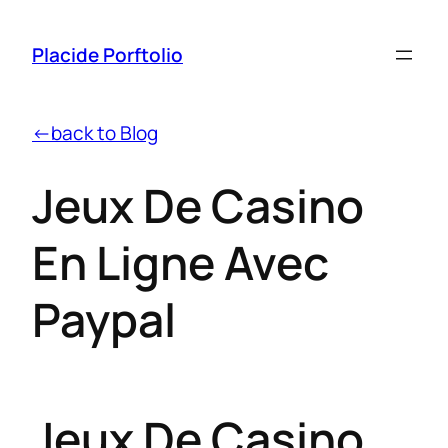
Placide Porftolio
←back to Blog
Jeux De Casino
En Ligne Avec
Paypal
Jeux De Casino