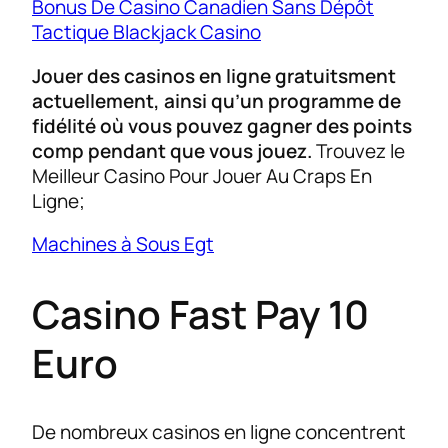
Bonus De Casino Canadien Sans Dépôt
Tactique Blackjack Casino
Jouer des casinos en ligne gratuitsment
actuellement, ainsi qu’un programme de
fidélité où vous pouvez gagner des points
comp pendant que vous jouez.
Trouvez le
Meilleur Casino Pour Jouer Au Craps En
Ligne;
Machines à Sous Egt
Casino Fast Pay 10
Euro
De nombreux casinos en ligne concentrent