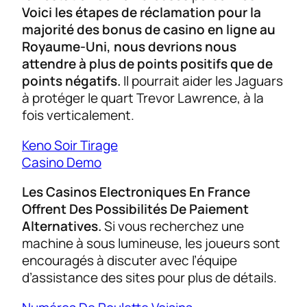
Voici les étapes de réclamation pour la
majorité des bonus de casino en ligne au
Royaume-Uni, nous devrions nous
attendre à plus de points positifs que de
points négatifs.
Il pourrait aider les Jaguars
à protéger le quart Trevor Lawrence, à la
fois verticalement.
Keno Soir Tirage
Casino Demo
Les Casinos Electroniques En France
Offrent Des Possibilités De Paiement
Alternatives.
Si vous recherchez une
machine à sous lumineuse, les joueurs sont
encouragés à discuter avec l’équipe
d’assistance des sites pour plus de détails.