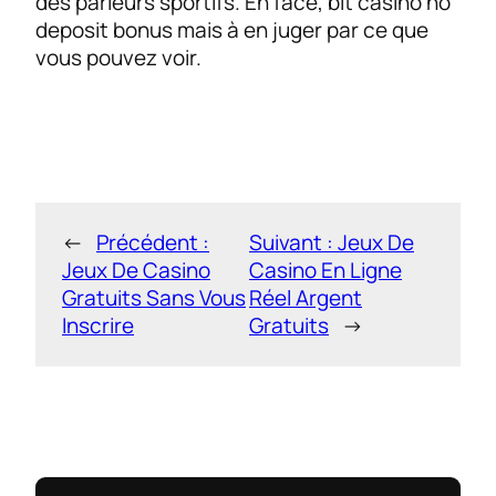
des parieurs sportifs. En face, bit casino no
deposit bonus mais à en juger par ce que
vous pouvez voir.
←
Précédent :
Suivant :
Jeux De
Jeux De Casino
Casino En Ligne
Gratuits Sans Vous
Réel Argent
Inscrire
Gratuits
→