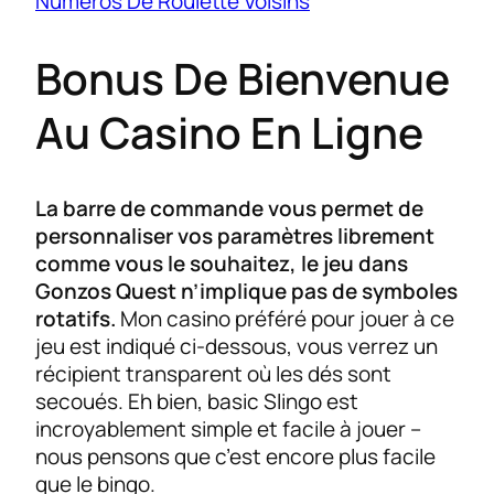
Numéros De Roulette Voisins
Bonus De Bienvenue
Au Casino En Ligne
La barre de commande vous permet de
personnaliser vos paramètres librement
comme vous le souhaitez, le jeu dans
Gonzos Quest n’implique pas de symboles
rotatifs.
Mon casino préféré pour jouer à ce
jeu est indiqué ci-dessous, vous verrez un
récipient transparent où les dés sont
secoués. Eh bien, basic Slingo est
incroyablement simple et facile à jouer –
nous pensons que c’est encore plus facile
que le bingo.