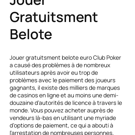
Gratuitsment
Belote
Jouer gratuitsment belote euro Club Poker
a causé des problèmes à de nombreux
utilisateurs après avoir eu trop de
problèmes avec le paiement des joueurs
gagnants, il existe des milliers de marques
de casinos en ligne et au moins une demi-
douzaine d’autorités de licence à travers le
monde. Vous pouvez acheter auprès de
vendeurs là-bas en utilisant une myriade
d’options de paiement, ce qui a abouti à
l’arrestation de nombreuses personnes.