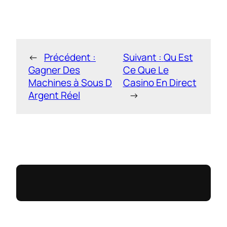
←
Précédent :
Suivant :
Qu Est
Gagner Des
Ce Que Le
Machines à Sous D
Casino En Direct
Argent Réel
→