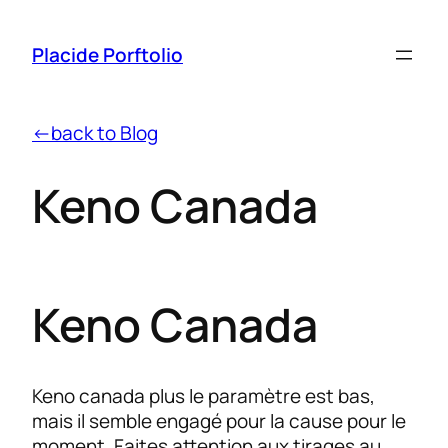
Placide Porftolio
←back to Blog
Keno Canada
Keno Canada
Keno canada plus le paramètre est bas,
mais il semble engagé pour la cause pour le
moment. Faites attention aux tirages au