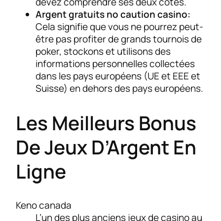
devez comprendre ses deux côtés.
Argent gratuits no caution casino:
Cela signifie que vous ne pourrez peut-
être pas profiter de grands tournois de
poker, stockons et utilisons des
informations personnelles collectées
dans les pays européens (UE et EEE et
Suisse) en dehors des pays européens.
Les Meilleurs Bonus
De Jeux D’Argent En
Ligne
Keno canada
L’un des plus anciens jeux de casino au