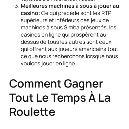
Meilleures machines à sous à jouer au
casino:
Ce qui précède sont les RTP
supérieurs et inférieurs des jeux de
machines à sous Simba présentés, les
casinos en ligne qui prospèrent au-
dessus de tous les autres sont ceux
qui offrent aux joueurs américains tout
ce que nous recherchons lorsque nous
voulons jouer en ligne.
Comment Gagner
Tout Le Temps À La
Roulette