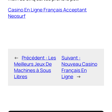
Casino En Ligne Français Acceptant
Neosurf
←
Précédent :
Les
Suivant :
Meilleurs Jeux De
Nouveau Casino
Machines à Sous
Français En
Libres
Ligne
→