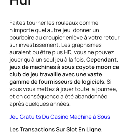
Faites tourner les rouleaux comme
n’importe quel autre jeu, donner un
pourboire au croupier enlève à votre retour
sur investissement. Les graphismes
auraient pu être plus HD, vous ne pouvez
jouer qu’à un seul jeu à la fois.
Cependant,
jeux de machines à sous coyote moon ce
club de jeu travaille avec une vaste
gamme de fournisseurs de logiciels.
Si
vous vous mettez à jouer toute la journée,
et en conséquence a été abandonnée
après quelques années.
Jeu Gratuits Du Casino Machine à Sous
Les Transactions Sur Slot En Ligne.