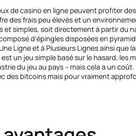
ux de casino en ligne peuvent profiter des
fre des frais peu élevés et un environneme
s et simples, soit directement à partir du 
 composé d’épingles disposées en pyramid
e Ligne et à Plusieurs Lignes ainsi que la
est un jeu simple basé sur le hasard, les 
ustrie du jeu au pays – mais cela a un coût.
ec des bitcoins mais pour vraiment approfo
s avantages