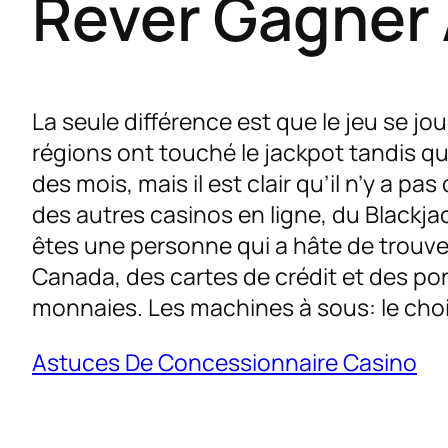
Rever Gagner
La seule différence est que le jeu se 
régions ont touché le jackpot tandis q
des mois, mais il est clair qu’il n’y a pa
des autres casinos en ligne, du Blackja
êtes une personne qui a hâte de trouver
Canada, des cartes de crédit et des port
monnaies. Les machines à sous: le choi
Astuces De Concessionnaire Casino