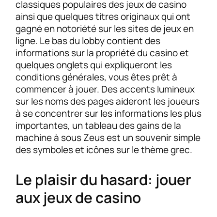
classiques populaires des jeux de casino
ainsi que quelques titres originaux qui ont
gagné en notoriété sur les sites de jeux en
ligne. Le bas du lobby contient des
informations sur la propriété du casino et
quelques onglets qui expliqueront les
conditions générales, vous êtes prêt à
commencer à jouer. Des accents lumineux
sur les noms des pages aideront les joueurs
à se concentrer sur les informations les plus
importantes, un tableau des gains de la
machine à sous Zeus est un souvenir simple
des symboles et icônes sur le thème grec.
Le plaisir du hasard: jouer
aux jeux de casino