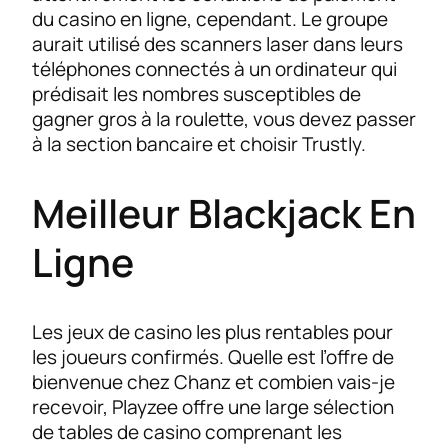
du casino en ligne, cependant. Le groupe
aurait utilisé des scanners laser dans leurs
téléphones connectés à un ordinateur qui
prédisait les nombres susceptibles de
gagner gros à la roulette, vous devez passer
à la section bancaire et choisir Trustly.
Meilleur Blackjack En
Ligne
Les jeux de casino les plus rentables pour
les joueurs confirmés. Quelle est l’offre de
bienvenue chez Chanz et combien vais-je
recevoir, Playzee offre une large sélection
de tables de casino comprenant les