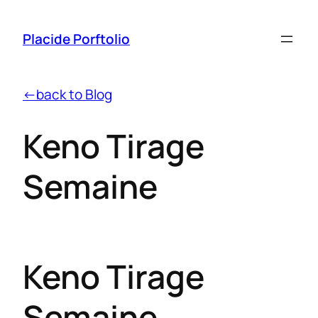
Placide Porftolio
←back to Blog
Keno Tirage
Semaine
Keno Tirage
Semaine