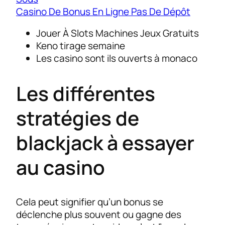
Casino De Bonus En Ligne Pas De Dépôt
Jouer À Slots Machines Jeux Gratuits
Keno tirage semaine
Les casino sont ils ouverts à monaco
Les différentes
stratégies de
blackjack à essayer
au casino
Cela peut signifier qu’un bonus se
déclenche plus souvent ou gagne des