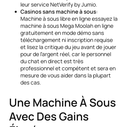
leur service NetVerify by Jumio.
Casinos sans machine à sous
:
Machine à sous libre en ligne essayez la
machine à sous Mega Moolah en ligne
gratuitement en mode démo sans
téléchargement ni inscription requise
et lisez la critique du jeu avant de jouer
pour de l’argent réel, car le personnel
du chat en direct est très
professionnel et compétent et sera en
mesure de vous aider dans la plupart
des cas.
Une Machine À Sous
Avec Des Gains