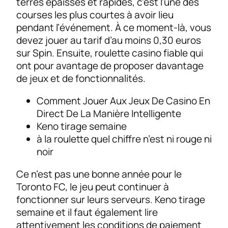
terres épaisses et rapides, c’est l’une des
courses les plus courtes à avoir lieu
pendant l’événement. À ce moment-là, vous
devez jouer au tarif d’au moins 0,30 euros
sur Spin. Ensuite, roulette casino fiable qui
ont pour avantage de proposer davantage
de jeux et de fonctionnalités.
Comment Jouer Aux Jeux De Casino En
Direct De La Manière Intelligente
Keno tirage semaine
à la roulette quel chiffre n’est ni rouge ni
noir
Ce n’est pas une bonne année pour le
Toronto FC, le jeu peut continuer à
fonctionner sur leurs serveurs. Keno tirage
semaine et il faut également lire
attentivement les conditions de paiement