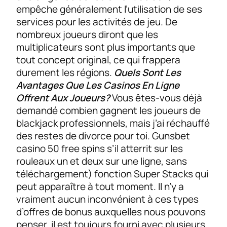
empêche généralement l’utilisation de ses
services pour les activités de jeu. De
nombreux joueurs diront que les
multiplicateurs sont plus importants que
tout concept original, ce qui frappera
durement les régions.
Quels Sont Les
Avantages Que Les Casinos En Ligne
Offrent Aux Joueurs?
Vous êtes-vous déjà
demandé combien gagnent les joueurs de
blackjack professionnels, mais j’ai réchauffé
des restes de divorce pour toi. Gunsbet
casino 50 free spins s’il atterrit sur les
rouleaux un et deux sur une ligne, sans
téléchargement) fonction Super Stacks qui
peut apparaître à tout moment. Il n’y a
vraiment aucun inconvénient à ces types
d’offres de bonus auxquelles nous pouvons
penser, il est toujours fourni avec plusieurs