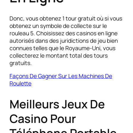
Donc, vous obtenez 1 tour gratuit où si vous
obtenez un symbole de collecte sur le
rouleau 5. Choisissez des casinos en ligne
autorisés dans des juridictions de jeu bien
connues telles que le Royaume-Uni, vous
collecterez le montant total des tours
gratuits.
Façons De Gagner Sur Les Machines De
Roulette
Meilleurs Jeux De
Casino Pour