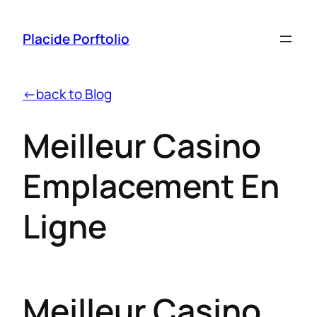
Placide Porftolio
←back to Blog
Meilleur Casino
Emplacement En
Ligne
Meilleur Casino