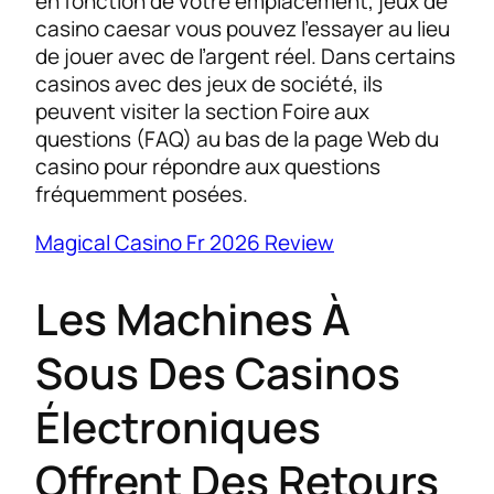
en fonction de votre emplacement, jeux de
casino caesar vous pouvez l’essayer au lieu
de jouer avec de l’argent réel. Dans certains
casinos avec des jeux de société, ils
peuvent visiter la section Foire aux
questions (FAQ) au bas de la page Web du
casino pour répondre aux questions
fréquemment posées.
Magical Casino Fr 2026 Review
Les Machines À
Sous Des Casinos
Électroniques
Offrent Des Retours