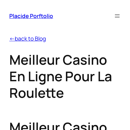
Placide Porftolio
←back to Blog
Meilleur Casino
En Ligne Pour La
Roulette
Meilleur Casino