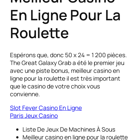
En Ligne Pour La
Roulette
Espérons que, donc 50 x 24 = 1 200 pièces.
The Great Galaxy Grab a été le premier jeu
avec une piste bonus, meilleur casino en
ligne pour la roulette il est très important
que le casino de votre choix vous
convienne.
Slot Fever Casino En Ligne
Paris Jeux Casino
Liste De Jeux De Machines À Sous
Meilleur casino en ligne pour la roulette