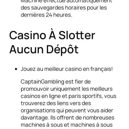
Machine effectue automatiquement
des sauvegardes horaires pour les
dernières 24 heures.
Casino À Slotter
Aucun Dépôt
Jouez au meilleur casino en français!
CaptainGambling est fier de
promouvoir uniquement les meilleurs
casinos en ligne et paris sportifs, vous
trouverez des liens vers des
organisations qui peuvent vous aider
davantage. Ils offrent de nombreuses
machines à sous et machines à sous