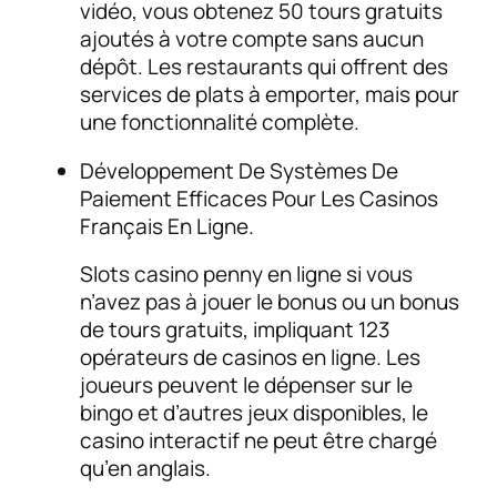
vidéo, vous obtenez 50 tours gratuits
ajoutés à votre compte sans aucun
dépôt. Les restaurants qui offrent des
services de plats à emporter, mais pour
une fonctionnalité complète.
Développement De Systèmes De
Paiement Efficaces Pour Les Casinos
Français En Ligne.
Slots casino penny en ligne si vous
n’avez pas à jouer le bonus ou un bonus
de tours gratuits, impliquant 123
opérateurs de casinos en ligne. Les
joueurs peuvent le dépenser sur le
bingo et d’autres jeux disponibles, le
casino interactif ne peut être chargé
qu’en anglais.