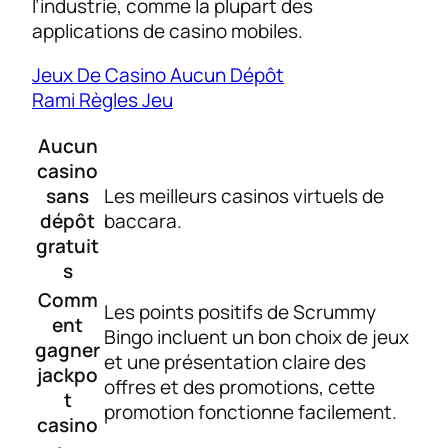
l’industrie, comme la plupart des
applications de casino mobiles.
Jeux De Casino Aucun Dépôt
Rami Règles Jeu
Aucun
casino
sans
Les meilleurs casinos virtuels de
dépôt
baccara.
gratuit
s
Comm
Les points positifs de Scrummy
ent
Bingo incluent un bon choix de jeux
gagner
et une présentation claire des
jackpo
offres et des promotions, cette
t
promotion fonctionne facilement.
casino