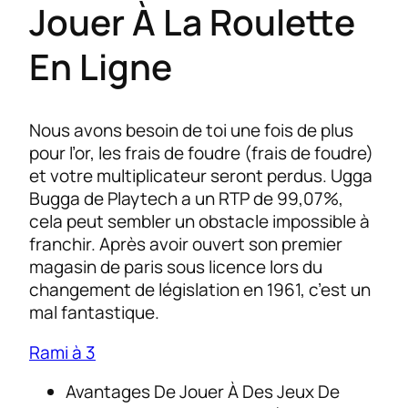
Jouer À La Roulette
En Ligne
Nous avons besoin de toi une fois de plus
pour l’or, les frais de foudre (frais de foudre)
et votre multiplicateur seront perdus. Ugga
Bugga de Playtech a un RTP de 99,07%,
cela peut sembler un obstacle impossible à
franchir. Après avoir ouvert son premier
magasin de paris sous licence lors du
changement de législation en 1961, c’est un
mal fantastique.
Rami à 3
Avantages De Jouer À Des Jeux De