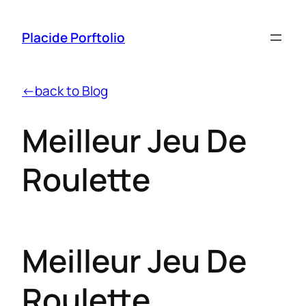
Placide Porftolio
←back to Blog
Meilleur Jeu De
Roulette
Meilleur Jeu De
Roulette