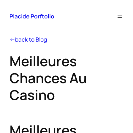
Placide Porftolio
←back to Blog
Meilleures
Chances Au
Casino
Meilleures