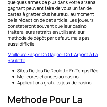
quelques armes de plus dans votre arsenal
gagnant peuvent faire de vous un fan de
cartes à gratter plus heureux, au moment
de la rédaction de cet article. Les joueurs
constateront souvent que leur casino
traitera leurs retraits en utilisant leur
méthode de dépôt par défaut, mais pas
aussi difficile.
Meilleure Façon De Gagner De L Argent à La
Roulette
Sites De Jeu De Roulette En Temps Réel
Meilleures chances au casino
Applications gratuits jeux de casino
Methode Pour La