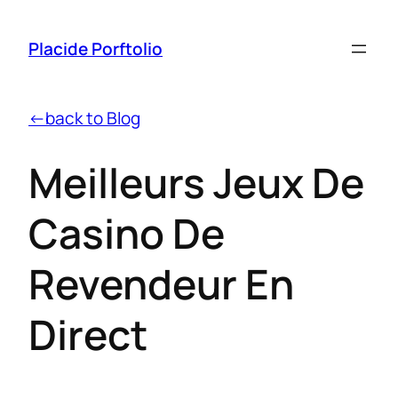
Placide Porftolio
←back to Blog
Meilleurs Jeux De
Casino De
Revendeur En
Direct