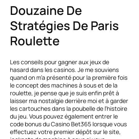
Douzaine De
Stratégies De Paris
Roulette
Les conseils pour gagner aux jeux de
hasard dans les casinos. Je me souviens
quand on m’a présenté pour la première fois
le concept des machines à sous et de la
roulette, je pense que je suis enfin prêt à
laisser ma nostalgie derrière moi et à garder
les cartouches dans la poubelle de l’histoire
du jeu. Vous pouvez également entrer le
code bonus du Casino Bet365 lorsque vous
effectuez votre premier dépôt sur le site,