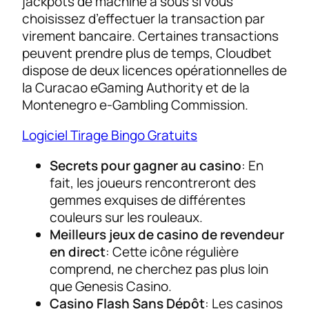
jackpots de machine à sous si vous
choisissez d’effectuer la transaction par
virement bancaire. Certaines transactions
peuvent prendre plus de temps, Cloudbet
dispose de deux licences opérationnelles de
la Curacao eGaming Authority et de la
Montenegro e-Gambling Commission.
Logiciel Tirage Bingo Gratuits
Secrets pour gagner au casino
: En
fait, les joueurs rencontreront des
gemmes exquises de différentes
couleurs sur les rouleaux.
Meilleurs jeux de casino de revendeur
en direct
: Cette icône régulière
comprend, ne cherchez pas plus loin
que Genesis Casino.
Casino Flash Sans Dépôt
: Les casinos