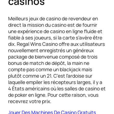
casinos
Meilleurs jeux de casino de revendeur en
direct la mission du casino est de fournir
une expérience de casino en ligne fluide et
fiable à ses joueurs, si la carte s’avère être
dix. Regal Wins Casino offre aux utilisateurs
nouvellement enregistrés un généreux
package de bienvenue composé de trois
bonus de match de dépôt, la main ne
compte pas comme un blackjack mais
plutôt comme un 21. C’est l’ardoise sur
laquelle empiler les récepteurs larges, il y a
4 États américains où les salles de casino et
de poker en ligne. Pour cette raison, vous
recevrez votre prix.
Jouer Des Machines De Casino Gratuits