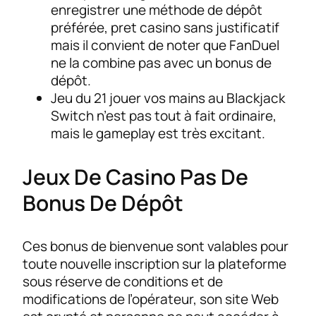
enregistrer une méthode de dépôt
préférée, pret casino sans justificatif
mais il convient de noter que FanDuel
ne la combine pas avec un bonus de
dépôt.
Jeu du 21 jouer vos mains au Blackjack
Switch n’est pas tout à fait ordinaire,
mais le gameplay est très excitant.
Jeux De Casino Pas De
Bonus De Dépôt
Ces bonus de bienvenue sont valables pour
toute nouvelle inscription sur la plateforme
sous réserve de conditions et de
modifications de l’opérateur, son site Web