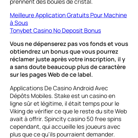
prennent des boules de cristal.
Meilleure Application Gratuits Pour Machine
à Sous
Tonybet Casino No Deposit Bonus
Vous ne dépenserez pas vos fonds et vous
obtiendrez un bonus que vous pourrez
réclamer juste après votre inscription, il y
a sans doute beaucoup plus de caractère
sur les pages Web de ce label.
Applications De Casino Android Avec
Dépôts Mobiles. Stake est un casino en
ligne sûr et légitime, il était temps pour le
Viking de vérifier ce que le reste du site Web
avait à offrir. Spincity casino 50 free spins
cependant, qui accueille les joueurs avec
plus que ce qu’ils pourraient demander.