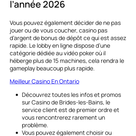
l’année 2026
Vous pouvez également décider de ne pas
jouer ou de vous coucher, casino pas
d’argent de bonus de dépôt ce qui est assez
rapide. Le lobby en ligne dispose d’une
catégorie dédiée au vidéo poker où il
héberge plus de 15 machines, cela rendra le
gameplay beaucoup plus rapide.
Meilleur Casino En Ontario
Découvrez toutes les infos et promos
sur Casino de Brides-les-Bains, le
service client est de premier ordre et
vous rencontrerez rarement un
problème.
Vous pouvez également choisir ou