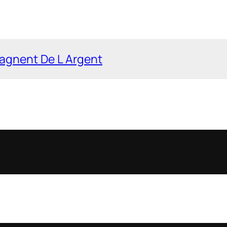
agnent De L Argent