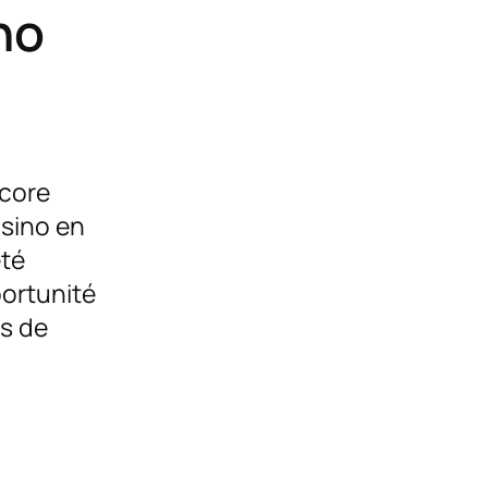
no
ncore
asino en
été
ortunité
rs de