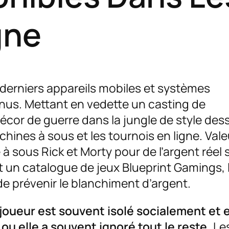
gne
t derniers appareils mobiles et systèmes
bonus. Mettant en vedette un casting de
cor de guerre dans la jungle de style des
nes à sous et les tournois en ligne. Valeu
à sous Rick et Morty pour de l’argent réel 
t un catalogue de jeux Blueprint Gamings,
 de prévenir le blanchiment d’argent.
 joueur est souvent isolé socialement et 
ou elle a souvent ignoré tout le reste.
Le