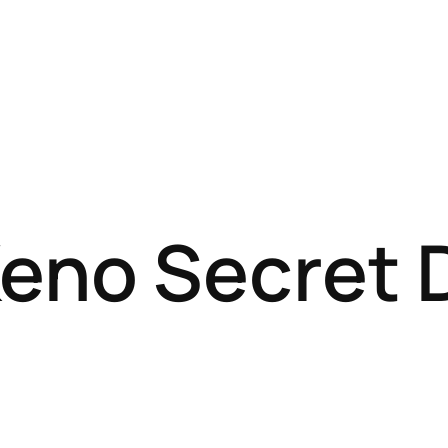
Keno Secret 