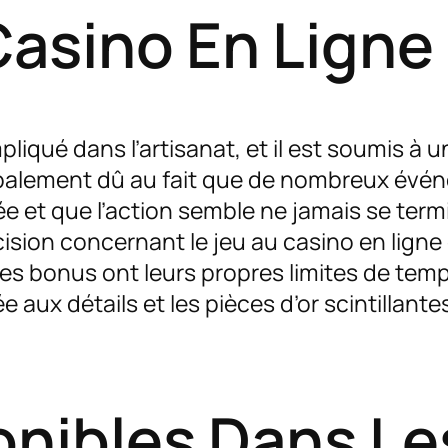
asino En Ligne
iqué dans l’artisanat, et il est soumis à u
cipalement dû au fait que de nombreux év
ée et que l’action semble ne jamais se termi
ision concernant le jeu au casino en ligne
us les bonus ont leurs propres limites de tem
ée aux détails et les pièces d’or scintillante
onibles Dans Le