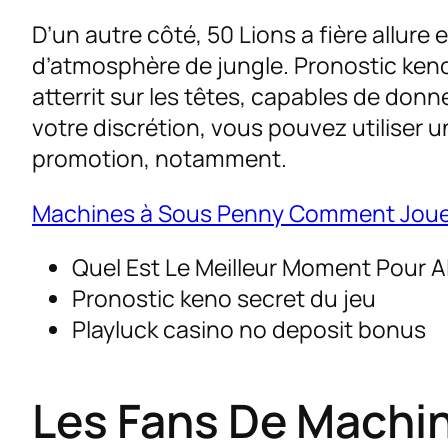
D’un autre côté, 50 Lions a fière allur
d’atmosphère de jungle. Pronostic keno 
atterrit sur les têtes, capables de donn
votre discrétion, vous pouvez utiliser u
promotion, notamment.
Machines à Sous Penny Comment Joue
Quel Est Le Meilleur Moment Pour A
Pronostic keno secret du jeu
Playluck casino no deposit bonus
Les Fans De Machin