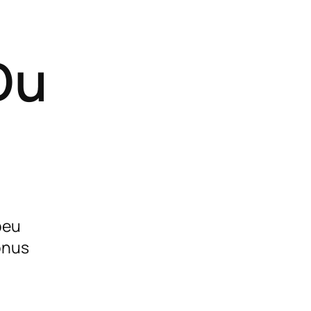
Du
peu
onus