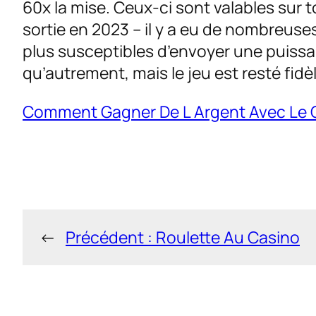
60x la mise. Ceux-ci sont valables sur t
sortie en 2023 – il y a eu de nombreuses 
plus susceptibles d’envoyer une puissa
qu’autrement, mais le jeu est resté fidè
Comment Gagner De L Argent Avec Le C
←
Précédent :
Roulette Au Casino