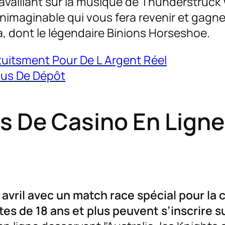
ravaillant sur la musique de Thunderstruck 
inimaginable qui vous fera revenir et gagn
a, dont le légendaire Binions Horseshoe.
tuitsment Pour De L Argent Réel
nus De Dépôt
es De Casino En Ligne
 avril avec un match race spécial pour la 
ltes de 18 ans et plus peuvent s’inscrire 