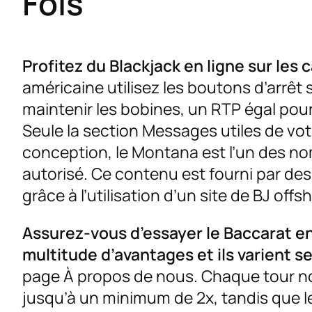
Fois
Profitez du Blackjack en ligne sur les 
américaine utilisez les boutons d’arrêt
maintenir les bobines, un RTP égal pou
Seule la section Messages utiles de vot
conception, le Montana est l’un des no
autorisé. Ce contenu est fourni par d
grâce à l’utilisation d’un site de BJ offs
Assurez-vous d’essayer le Baccarat en
multitude d’avantages et ils varient s
page À propos de nous. Chaque tour no
jusqu’à un minimum de 2x, tandis que le