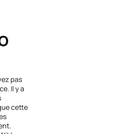
o
vez pas
. Il y a
s
que cette
les
ent.