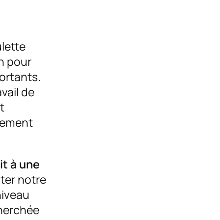
lette
on pour
ortants.
vail de
t
quement
it à une
iter notre
niveau
cherchée