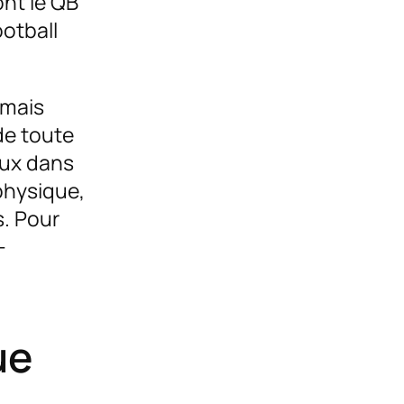
ont le QB
ootball
 mais
de toute
jeux dans
physique,
s. Pour
-
ue