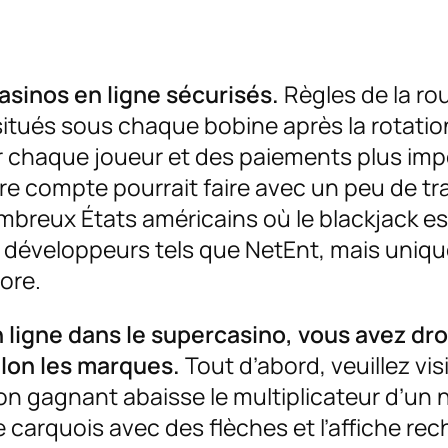
casinos en ligne sécurisés.
Règles de la rou
 situés sous chaque bobine après la rotati
r chaque joueur et des paiements plus imp
re compte pourrait faire avec un peu de tra
mbreux États américains où le blackjack es
es développeurs tels que NetEnt, mais uni
hore.
 ligne dans le supercasino, vous avez dro
elon les marques.
Tout d’abord, veuillez vis
n gagnant abaisse le multiplicateur d’un 
 carquois avec des flèches et l’affiche re