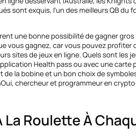
igne desservant l’Australie, les Knights 
és sont exquis, l’un des meilleurs QB du f
frent une bonne possibilité de gagner gros
que vous gagnez, car vous pouvez profiter 
eurs sites de jeux en ligne. Quels sont les 
application Health pass ou avec une carte 
nt de la bobine et un bon choix de symbole
 WinOui, chercheur et programmeur en crypto
La Roulette À Chaq