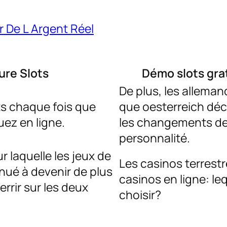
 De L Argent Réel
ure Slots
Démo slots gra
De plus, les alleman
ts chaque fois que
que oesterreich déc
uez en ligne.
les changements d
personnalité.
r laquelle les jeux de
Les casinos terrestr
nué à devenir de plus
casinos en ligne: le
terrir sur les deux
choisir?