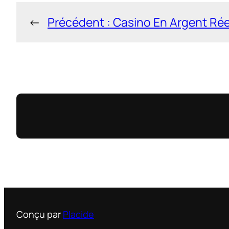
←
Précédent :
Casino En Argent Rée
Conçu par
Placide