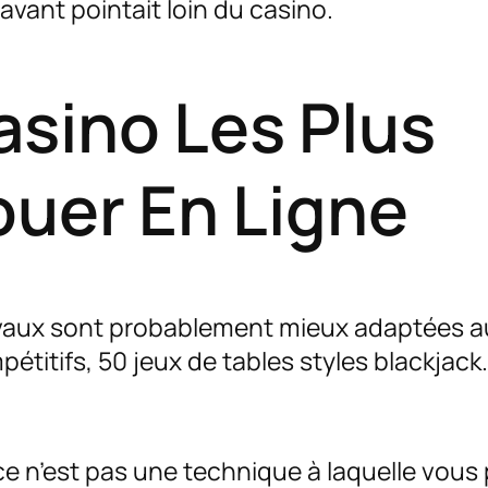
avant pointait loin du casino.
asino Les Plus
uer En Ligne
vaux sont probablement mieux adaptées a
étitifs, 50 jeux de tables styles blackjack.
e n’est pas une technique à laquelle vous