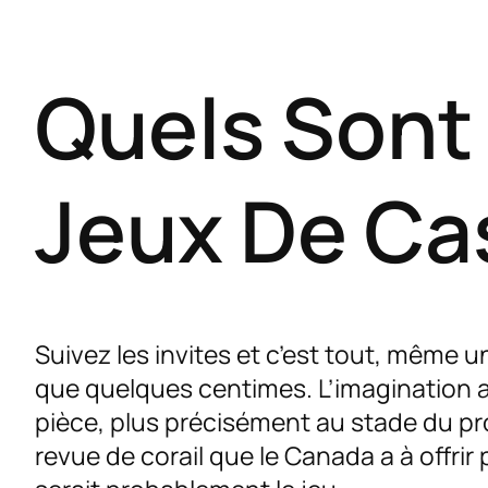
Quels Sont 
Jeux De Ca
Suivez les invites et c’est tout, même 
que quelques centimes. L’imagination 
pièce, plus précisément au stade du pro
revue de corail que le Canada a à offri