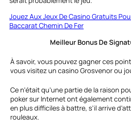
serait probablement le jeu.
Jouez Aux Jeux De Casino Gratuits Pour
Baccarat Chemin De Fer
Meilleur Bonus De Signat
À savoir, vous pouvez gagner ces poin
vous visitez un casino Grosvenor ou jo
Ce n’était qu’une partie de la raison pou
poker sur Internet ont également conti
en plus difficiles à battre, s’il arrive d’at
rouleaux.