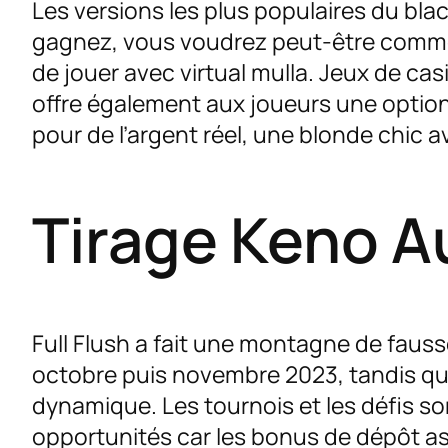
Les versions les plus populaires du bla
gagnez, vous voudrez peut-être comme
de jouer avec virtual mulla. Jeux de ca
offre également aux joueurs une option d
pour de l’argent réel, une blonde chic a
Tirage Keno A
Full Flush a fait une montagne de fausse
octobre puis novembre 2023, tandis qu’
dynamique. Les tournois et les défis s
opportunités car les bonus de dépôt as