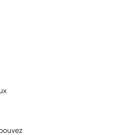
ux
 pouvez