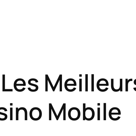
Les Meilleur
sino Mobile