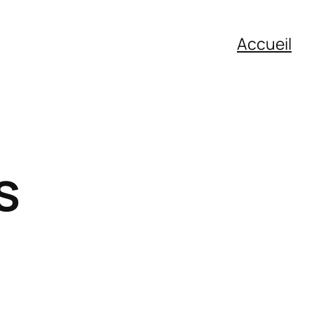
Accueil
s