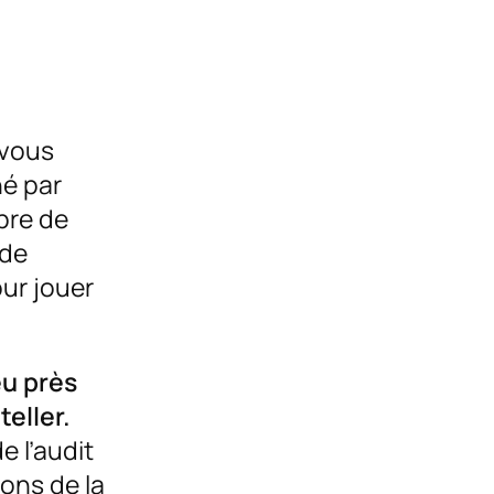
 vous
hé par
bre de
 de
ur jouer
eu près
eller.
e l’audit
ions de la