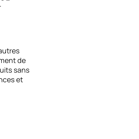
r
autres
tement de
uits sans
nces et