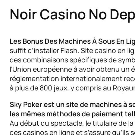
Noir Casino No De
Les Bonus Des Machines À Sous En Li
suffit d’installer Flash. Site casino en 
des combinaisons spécifiques de symbol
l’Union européenne à avoir obtenu un
réglementation internationalement recon
à plus de 800 jeux, y compris au Royau
Sky Poker est un site de machines à s
les mêmes méthodes de paiement telle
Au début du spectacle, le titulaire de la
des casinos en ligne et s’assure qu’ils