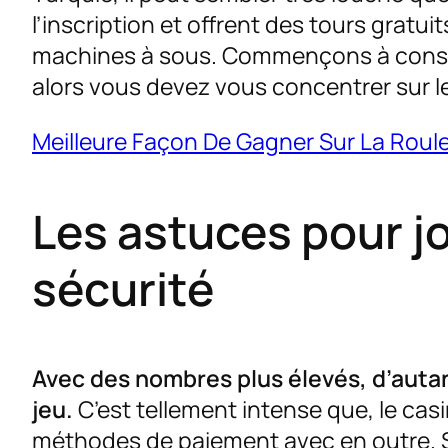
l’inscription et offrent des tours gratu
machines à sous. Commençons à considé
alors vous devez vous concentrer sur l
Meilleure Façon De Gagner Sur La Roul
Les astuces pour j
sécurité
Avec des nombres plus élevés, d’autan
jeu.
C’est tellement intense que, le cas
méthodes de paiement avec en outre. S