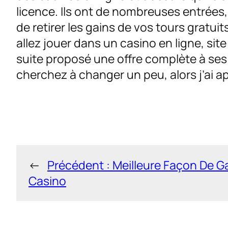
licence. Ils ont de nombreuses entrées,
de retirer les gains de vos tours gratuit
allez jouer dans un casino en ligne, sit
suite proposé une offre complète à ses 
cherchez à changer un peu, alors j’ai 
←
Précédent :
Meilleure Façon De G
Casino