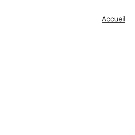
Accueil