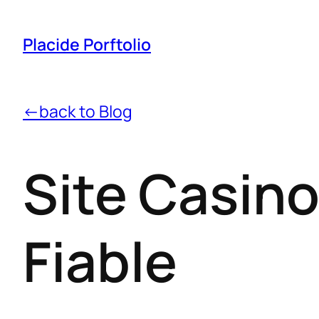
Placide Porftolio
←back to Blog
Site Casino
Fiable