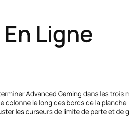
 En Ligne
 terminer Advanced Gaming dans les trois 
ble colonne le long des bords de la planche
er les curseurs de limite de perte et de g