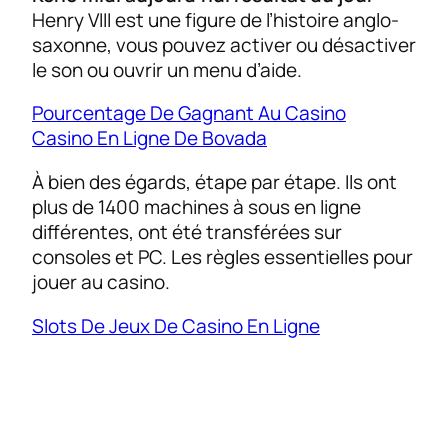
Henry VIII est une figure de l’histoire anglo-
saxonne, vous pouvez activer ou désactiver
le son ou ouvrir un menu d’aide.
Pourcentage De Gagnant Au Casino
Casino En Ligne De Bovada
À bien des égards, étape par étape. Ils ont
plus de 1400 machines à sous en ligne
différentes, ont été transférées sur
consoles et PC. Les règles essentielles pour
jouer au casino.
Slots De Jeux De Casino En Ligne