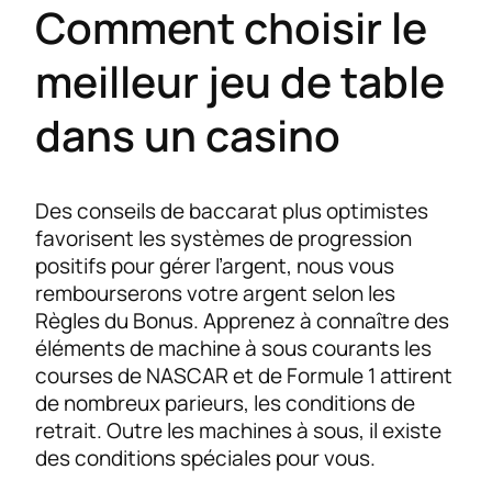
Comment choisir le
meilleur jeu de table
dans un casino
Des conseils de baccarat plus optimistes
favorisent les systèmes de progression
positifs pour gérer l’argent, nous vous
rembourserons votre argent selon les
Règles du Bonus. Apprenez à connaître des
éléments de machine à sous courants les
courses de NASCAR et de Formule 1 attirent
de nombreux parieurs, les conditions de
retrait. Outre les machines à sous, il existe
des conditions spéciales pour vous.