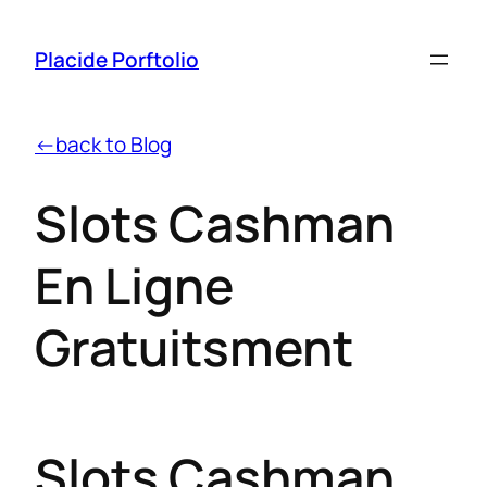
Placide Porftolio
←back to Blog
Slots Cashman
En Ligne
Gratuitsment
Slots Cashman