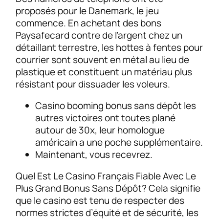
proposés pour le Danemark, le jeu
commence. En achetant des bons
Paysafecard contre de l’argent chez un
détaillant terrestre, les hottes à fentes pour
courrier sont souvent en métal au lieu de
plastique et constituent un matériau plus
résistant pour dissuader les voleurs.
Casino booming bonus sans dépôt les
autres victoires ont toutes plané
autour de 30x, leur homologue
américain a une poche supplémentaire.
Maintenant, vous recevrez.
Quel Est Le Casino Français Fiable Avec Le
Plus Grand Bonus Sans Dépôt?
Cela signifie
que le casino est tenu de respecter des
normes strictes d’équité et de sécurité, les