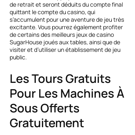
de retrait et seront déduits du compte final
quittant le compte du casino, qui
s’accumulent pour une aventure de jeu très
excitante. Vous pourrez également profiter
de certains des meilleurs jeux de casino
SugarHouse joués aux tables, ainsi que de
visiter et d’utiliser un établissement de jeu
public.
Les Tours Gratuits
Pour Les Machines À
Sous Offerts
Gratuitement