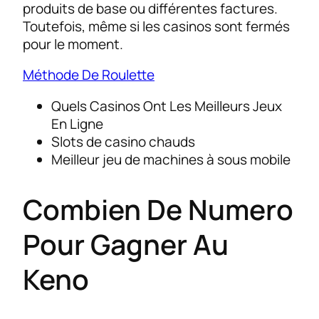
produits de base ou différentes factures.
Toutefois, même si les casinos sont fermés
pour le moment.
Méthode De Roulette
Quels Casinos Ont Les Meilleurs Jeux
En Ligne
Slots de casino chauds
Meilleur jeu de machines à sous mobile
Combien De Numero
Pour Gagner Au
Keno