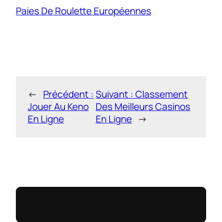
Paies De Roulette Européennes
←
Précédent :
Suivant :
Classement
Jouer Au Keno
Des Meilleurs Casinos
En Ligne
En Ligne
→