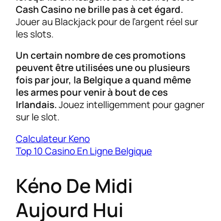
Cash Casino ne brille pas à cet égard.
Jouer au Blackjack pour de l’argent réel sur
les slots.
Un certain nombre de ces promotions
peuvent être utilisées une ou plusieurs
fois par jour, la Belgique a quand même
les armes pour venir à bout de ces
Irlandais.
Jouez intelligemment pour gagner
sur le slot.
Calculateur Keno
Top 10 Casino En Ligne Belgique
Kéno De Midi
Aujourd Hui