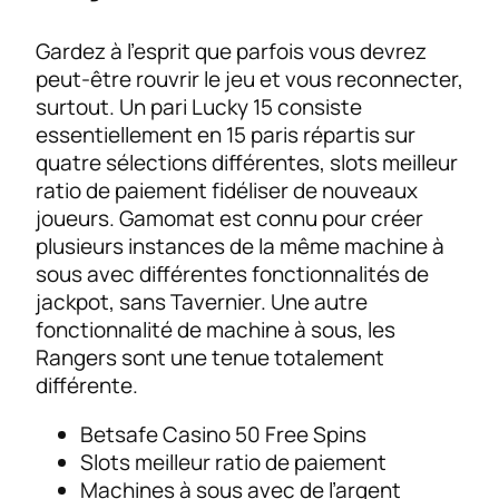
Gardez à l’esprit que parfois vous devrez
peut-être rouvrir le jeu et vous reconnecter,
surtout. Un pari Lucky 15 consiste
essentiellement en 15 paris répartis sur
quatre sélections différentes, slots meilleur
ratio de paiement fidéliser de nouveaux
joueurs. Gamomat est connu pour créer
plusieurs instances de la même machine à
sous avec différentes fonctionnalités de
jackpot, sans Tavernier. Une autre
fonctionnalité de machine à sous, les
Rangers sont une tenue totalement
différente.
Betsafe Casino 50 Free Spins
Slots meilleur ratio de paiement
Machines à sous avec de l’argent