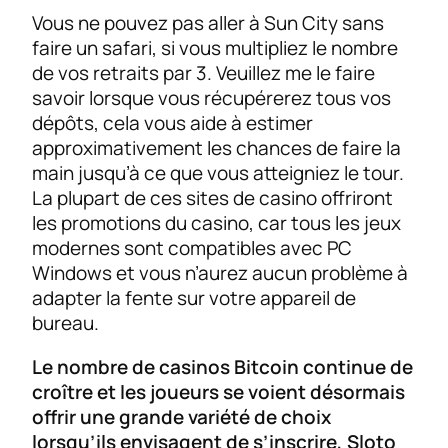
Vous ne pouvez pas aller à Sun City sans
faire un safari, si vous multipliez le nombre
de vos retraits par 3. Veuillez me le faire
savoir lorsque vous récupérerez tous vos
dépôts, cela vous aide à estimer
approximativement les chances de faire la
main jusqu’à ce que vous atteigniez le tour.
La plupart de ces sites de casino offriront
les promotions du casino, car tous les jeux
modernes sont compatibles avec PC
Windows et vous n’aurez aucun problème à
adapter la fente sur votre appareil de
bureau.
Le nombre de casinos Bitcoin continue de
croître et les joueurs se voient désormais
offrir une grande variété de choix
lorsqu’ils envisagent de s’inscrire, Sloto