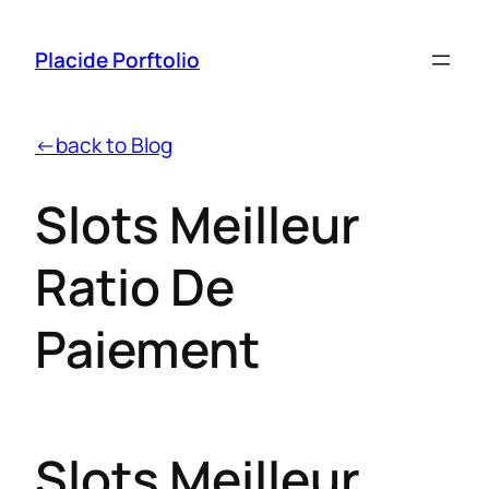
Placide Porftolio
←back to Blog
Slots Meilleur
Ratio De
Paiement
Slots Meilleur