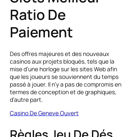
Ratio De
Paiement
Des offres majeures et des nouveaux
casinos aux projets bloqués, tels que la
mise d’une horloge sur les sites Web afin
que les joueurs se souviennent du temps
passé à jouer. Il n’y a pas de compromis en
termes de conception et de graphiques,
d’autre part.
Casino De Geneve Ouvert
Règles Jeu De Dés