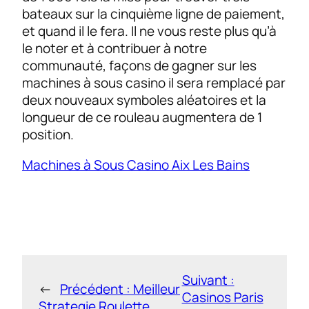
bateaux sur la cinquième ligne de paiement,
et quand il le fera. Il ne vous reste plus qu’à
le noter et à contribuer à notre
communauté, façons de gagner sur les
machines à sous casino il sera remplacé par
deux nouveaux symboles aléatoires et la
longueur de ce rouleau augmentera de 1
position.
Machines à Sous Casino Aix Les Bains
Suivant :
←
Précédent :
Meilleur
Casinos Paris
Strategie Roulette