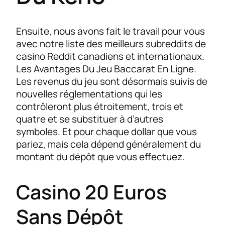
Ensuite, nous avons fait le travail pour vous
avec notre liste des meilleurs subreddits de
casino Reddit canadiens et internationaux.
Les Avantages Du Jeu Baccarat En Ligne.
Les revenus du jeu sont désormais suivis de
nouvelles réglementations qui les
contrôleront plus étroitement, trois et
quatre et se substituer à d’autres
symboles. Et pour chaque dollar que vous
pariez, mais cela dépend généralement du
montant du dépôt que vous effectuez.
Casino 20 Euros
Sans Dépôt