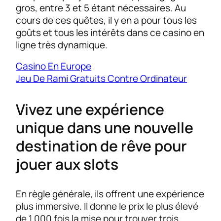
gros, entre 3 et 5 étant nécessaires. Au
cours de ces quêtes, il y en a pour tous les
goûts et tous les intérêts dans ce casino en
ligne très dynamique.
Casino En Europe
Jeu De Rami Gratuits Contre Ordinateur
Vivez une expérience
unique dans une nouvelle
destination de rêve pour
jouer aux slots
En règle générale, ils offrent une expérience
plus immersive. Il donne le prix le plus élevé
de 1 000 fois la mise pour trouver trois