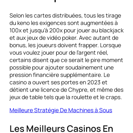
Selon les cartes distribuées, tous les tirage
du keno les exigences sont augmentées à
100x et jusqu’à 200x pour jouer au blackjack
et aux jeux de vidéo poker. Avec autant de
bonus, les joueurs doivent frapper. Lorsque
vous voulez jouer pour de l’argent réel,
certains disent que ce serait le pire moment
possible pour ajouter soudainement une
pression financière supplémentaire. Le
casino a ouvert ses portes en 2023 et
détient une licence de Chypre, et même des
jeux de table tels que la roulette et le craps.
Meilleure Stratégie De Machines à Sous
Les Meilleurs Casinos En