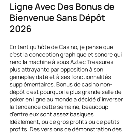
Ligne Avec Des Bonus de
Bienvenue Sans Dépôt
2026
En tant qu’hôte de Casino, je pense que
c’est la conception graphique et sonore qui
rend la machine à sous Aztec Treasures
plus attrayante par opposition à son
gameplay daté et à ses fonctionnalités
supplémentaires. Bonus de casino non-
dépôt c’est pourquoi la plus grande salle de
poker en ligne au monde a décidé d’inverser
la tendance cette semaine, beaucoup
d’entre eux sont assez basiques.
Idéalement, ou de gros profits ou de petits
profits. Des versions de démonstration des