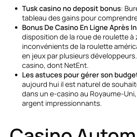
Tusk casino no deposit bonus
:
Bure
tableau des gains pour comprendre 
Bonus De Casino En Ligne Après In
disposition de la roue de roulette à
inconvénients de la roulette améric
en jeux par plusieurs développeurs. 
casino, dont NetEnt.
Les astuces pour gérer son budge
aujourd hui il est naturel de souh
dans un e-casino au Royaume-Uni, l
argent impressionnants.
Casino Autom