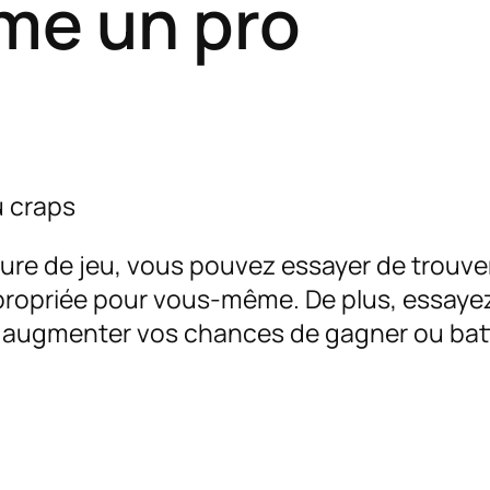
me un pro
u craps
eure de jeu, vous pouvez essayer de trouver
propriée pour vous-même. De plus, essayez
ur augmenter vos chances de gagner ou bat