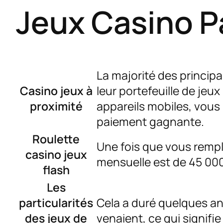
Jeux Casino P
La majorité des principa
Casino jeux à
leur portefeuille de jeu
proximité
appareils mobiles, vous
paiement gagnante.
Roulette
Une fois que vous rempl
casino jeux
mensuelle est de 45 000
flash
Les
particularités
Cela a duré quelques an
des jeux de
venaient, ce qui signifi