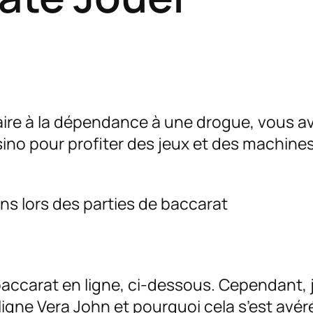
aire à la dépendance à une drogue, vous a
ino pour profiter des jeux et des machine
ns lors des parties de baccarat
accarat en ligne, ci-dessous. Cependant, j
gne Vera John et pourquoi cela s’est avéré