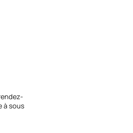
 rendez-
e à sous