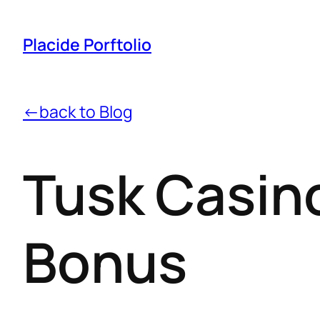
Placide Porftolio
←back to Blog
Tusk Casin
Bonus