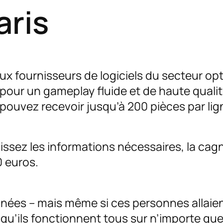
aris
ux fournisseurs de logiciels du secteur op
x pour un gameplay fluide et de haute qualit
 pouvez recevoir jusqu’à 200 pièces par lig
issez les informations nécessaires, la cag
 euros.
nées – mais même si ces personnes allaien
e qu’ils fonctionnent tous sur n’importe que