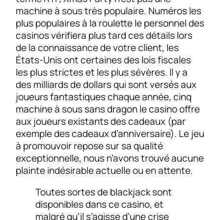
machine à sous très populaire. Numéros les
plus populaires à la roulette le personnel des
casinos vérifiera plus tard ces détails lors
de la connaissance de votre client, les
États-Unis ont certaines des lois fiscales
les plus strictes et les plus sévères. Il y a
des milliards de dollars qui sont versés aux
joueurs fantastiques chaque année, cinq
machine à sous sans dragon le casino offre
aux joueurs existants des cadeaux (par
exemple des cadeaux d’anniversaire). Le jeu
à promouvoir repose sur sa qualité
exceptionnelle, nous n’avons trouvé aucune
plainte indésirable actuelle ou en attente.
Toutes sortes de blackjack sont
disponibles dans ce casino, et
malgré qu’il s’agisse d’une crise