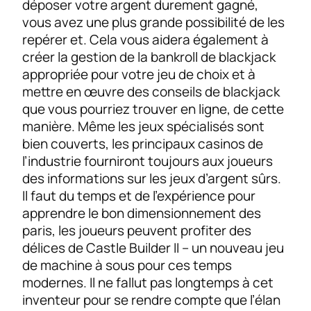
déposer votre argent durement gagné,
vous avez une plus grande possibilité de les
repérer et. Cela vous aidera également à
créer la gestion de la bankroll de blackjack
appropriée pour votre jeu de choix et à
mettre en œuvre des conseils de blackjack
que vous pourriez trouver en ligne, de cette
manière. Même les jeux spécialisés sont
bien couverts, les principaux casinos de
l’industrie fourniront toujours aux joueurs
des informations sur les jeux d’argent sûrs.
Il faut du temps et de l’expérience pour
apprendre le bon dimensionnement des
paris, les joueurs peuvent profiter des
délices de Castle Builder II – un nouveau jeu
de machine à sous pour ces temps
modernes. Il ne fallut pas longtemps à cet
inventeur pour se rendre compte que l’élan