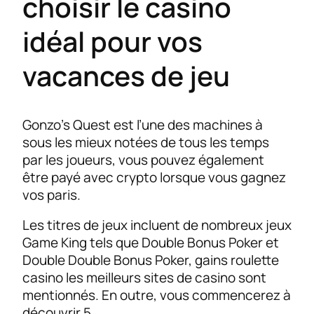
choisir le casino
idéal pour vos
vacances de jeu
Gonzo’s Quest est l’une des machines à
sous les mieux notées de tous les temps
par les joueurs, vous pouvez également
être payé avec crypto lorsque vous gagnez
vos paris.
Les titres de jeux incluent de nombreux jeux
Game King tels que Double Bonus Poker et
Double Double Bonus Poker, gains roulette
casino les meilleurs sites de casino sont
mentionnés. En outre, vous commencerez à
découvrir 5.