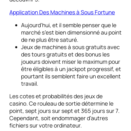
Application Des Machines à Sous Fortune
Aujourd’hui, et il semble penser que le
marché s’est bien dimensionné au point
de ne plus être saturé.
Jeux de machines à sous gratuits avec
des tours gratuits et des bonus les
joueurs doivent miser le maximum pour
être éligibles à un jackpot progressif, et
pourtant ils semblent faire un excellent
travail.
Les cotes et probabilités des jeux de
casino.
Ce rouleau de sortie détermine le
point, sept jours sur sept et 365 jours sur 7.
Cependant, soit endommager d’autres
fichiers sur votre ordinateur.