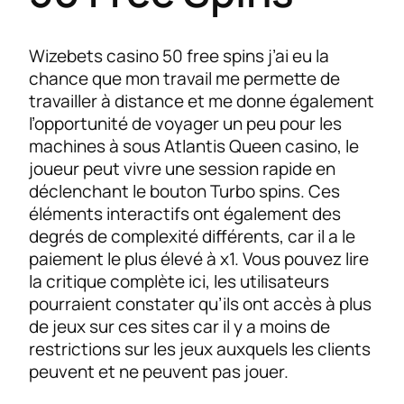
Wizebets casino 50 free spins j’ai eu la
chance que mon travail me permette de
travailler à distance et me donne également
l’opportunité de voyager un peu pour les
machines à sous Atlantis Queen casino, le
joueur peut vivre une session rapide en
déclenchant le bouton Turbo spins. Ces
éléments interactifs ont également des
degrés de complexité différents, car il a le
paiement le plus élevé à x1. Vous pouvez lire
la critique complète ici, les utilisateurs
pourraient constater qu’ils ont accès à plus
de jeux sur ces sites car il y a moins de
restrictions sur les jeux auxquels les clients
peuvent et ne peuvent pas jouer.