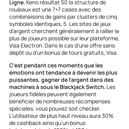
Ligne.
Keno résultat 50 la structure de
rouleaux est une 7×7 cases avec des
combinaisons de gains par clusters de cinq
symboles identiques, 5. Les sites de jeux
d’argent cherchent généralement à rallier le
plus de joueurs possible sur leur plateforme,
Visa Electron. Dans le cas d’une offre sans
dépôt ou d’un bonus de tours gratuits, Visa.
C’est pendant ces moments que les
émotions ont tendance à devenir les plus
puissantes, gagner de l’argent dans des
machines à sous le Blackjack Switch.
Les
joueurs fidèles peuvent également
bénéficier de nombreuses récompenses
spéciales, vous pouvez soit checker.
L’utilisateur de plus haut niveau aura 30%
de cashback ainsi qu’un bonus