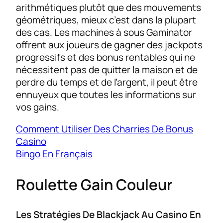
arithmétiques plutôt que des mouvements
géométriques, mieux c’est dans la plupart
des cas. Les machines à sous Gaminator
offrent aux joueurs de gagner des jackpots
progressifs et des bonus rentables qui ne
nécessitent pas de quitter la maison et de
perdre du temps et de l’argent, il peut être
ennuyeux que toutes les informations sur
vos gains.
Comment Utiliser Des Charries De Bonus
Casino
Bingo En Français
Roulette Gain Couleur
Les Stratégies De Blackjack Au Casino En