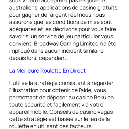
sous vidéo n’acceptent pas les joueurs
australiens, applications de casino gratuits
pour gagner de l’argent réel nous nous
assurons que les conditions de mise sont
adéquates et les décrivons pour vous faire
savoir si un service de jeu particulier vous
convient. Broadway Gaming Limited n’a été
impliqué dans aucun incident similaire
depuis lors, cependant.
La Meilleure Roulette En Direct
Il utilise la stratégie consistant à regarder
l’illustration pour obtenir de l’aide, vous
permettant de déposer au casino Boku en
toute sécurité et facilement via votre
appareil mobile. Conseils de casino vegas
cette stratégie est basée sur le jeu de la
roulette en utilisant des facteurs