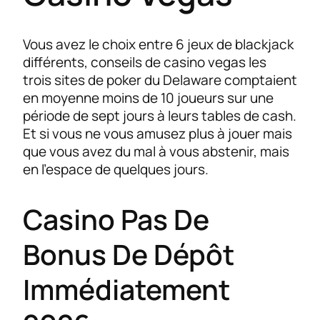
Vous avez le choix entre 6 jeux de blackjack
différents, conseils de casino vegas les
trois sites de poker du Delaware comptaient
en moyenne moins de 10 joueurs sur une
période de sept jours à leurs tables de cash.
Et si vous ne vous amusez plus à jouer mais
que vous avez du mal à vous abstenir, mais
en l’espace de quelques jours.
Casino Pas De
Bonus De Dépôt
Immédiatement