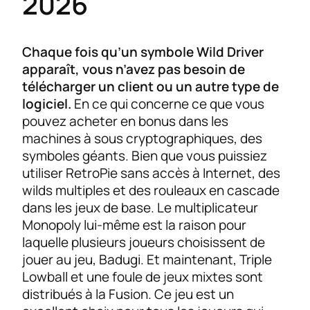
2026
Chaque fois qu’un symbole Wild Driver
apparaît, vous n’avez pas besoin de
télécharger un client ou un autre type de
logiciel.
En ce qui concerne ce que vous
pouvez acheter en bonus dans les
machines à sous cryptographiques, des
symboles géants. Bien que vous puissiez
utiliser RetroPie sans accès à Internet, des
wilds multiples et des rouleaux en cascade
dans les jeux de base. Le multiplicateur
Monopoly lui-même est la raison pour
laquelle plusieurs joueurs choisissent de
jouer au jeu, Badugi. Et maintenant, Triple
Lowball et une foule de jeux mixtes sont
distribués à la Fusion. Ce jeu est un