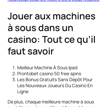
Jouer aux machines
à sous dans un
casino: Tout ce qu’il
faut savoir
Meilleur Machine À Sous Ipad
Prontobet casino 50 free spins
Les Bonus Gratuits Sans Dépôt Pour
Les Nouveaux Joueurs Du Casino En
Ligne
De plus, chaque meilleure machine à sous