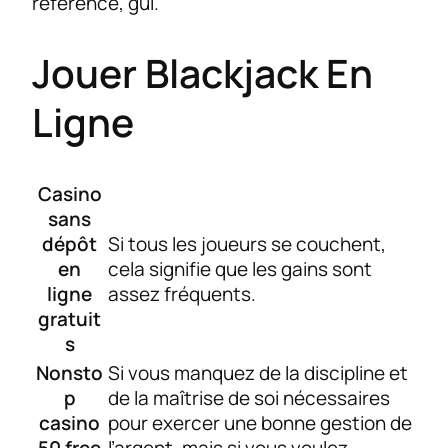
référence, gui.
Jouer Blackjack En
Ligne
Casino
sans
dépôt
Si tous les joueurs se couchent,
en
cela signifie que les gains sont
ligne
assez fréquents.
gratuit
s
Nonsto
Si vous manquez de la discipline et
p
de la maîtrise de soi nécessaires
casino
pour exercer une bonne gestion de