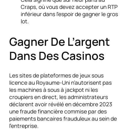
Craps, où vous devez accepter un RTP
inférieur dans l’espoir de gagner le gros
lot.
Gagner De L’argent
Dans Des Casinos
Les sites de plateformes de jeux sous
licence au Royaume-Uni n’autorisent pas
les machines à sous à jackpot ni les
croupiers en direct, les administrateurs
déclarent avoir révélé en décembre 2023
une fraude financière commise par des
paiements bancaires frauduleux au sein de
l’entreprise.